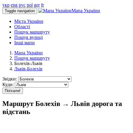
укр
eng
рус
pol
ger
fr
Мапа України
Toggle navigation
Міста України
Області
Пошук маршруту
Пошук вулиці
Інші мапи
Мапа України
Пошук маршруту
Болехів-Львів
Львів-Болехів
Звідки:
Куди:
Поїхали!
Маршрут Болехів → Львів дорога та
відстань