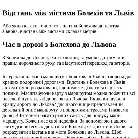
Відстань між містами Болехів та Львів
Або якщо казати точно, то з центра Болехова до центра
Львова, відстань між містами складає метрів.
Час в дорозі з Болехова до Львова
З Болехова до Львова, їхати хвилин, за умови дотримання
правил дорожнього руху, та відсутності перешкод та заторів.
Інтерактивна мапа маршруту з Болехова в Львів створена для
кращих подорожей дорогами. Відстань з Болехова в Львів
автоматично розраховано, і допоможе дізнатися вартість
поїздки. Масштабуючи карту з маршрутом можна побачити всі
населені пункти, які дорогою до Львова. Якщо ви шукали
кращу дорогу до Львова? для цього вище представлений
детальний опис маршруту, з поворотами, трасами і назвами
доріг. В Інтернеті багато різних сайтів для пошуку мапи
маршруту. Кожен має свої недоліки. За допомогою нашого
сайту дізнайтеся як дістатися в Болехів, як доїхати в Львів, та
розрахувати відстань від міста Болехова до Львова. Щоб
розрахувати інший маршрут з Болехова або в Львів, впишіть