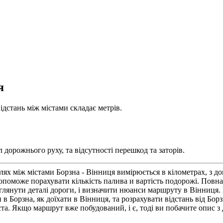
я
ідстань між містами складає метрів.
 дорожнього руху, та відсутності перешкод та заторів.
ях між містами Борзна - Вінниця вимірюється в кілометрах, з д
поможе порахувати кількість палива и вартість подорожі. Повн
глянути деталі дороги, і визначити нюанси маршруту в Вінниця. 
 в Борзна, як доїхати в Вінниця, та розрахувати відстань від Бо
та. Якщо маршрут вже побудований, і є, тоді ви побачите опис з