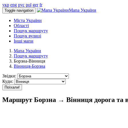
укр
eng
рус
pol
ger
fr
Мапа України
Toggle navigation
Міста України
Області
Пошук маршруту
Пошук вулиці
Інші мапи
Мапа України
Пошук маршруту
Борзна-Вінниця
Вінниця-Борзна
Звідки:
Куди:
Поїхали!
Маршрут Борзна → Вінниця дорога та в