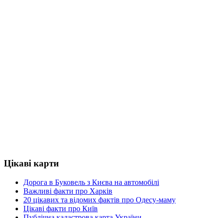
Цікаві карти
Дорога в Буковель з Києва на автомобілі
Важливі факти про Харків
20 цікавих та відомих фактів про Одесу-маму
Цікаві факти про Київ
Публічна кадастрова карта України