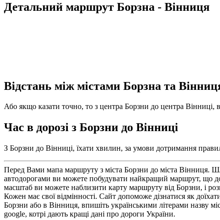
Детальний маршрут Борзна - Вінниця
Відстань між містами Борзна та Вінниц
Або якщо казати точно, то з центра Борзни до центра Вінниці, в
Час в дорозі з Борзни до Вінниці
З Борзни до Вінниці, їхати хвилин, за умови дотримання правил
Перед Вами мапа маршруту з міста Борзни до міста Вінниця. Шл
автодорогами ви можете побудувати найкращий маршрут, що до
масштаб ви можете наблизити карту маршруту від Борзни, і роз
Кожен має свої відмінності. Сайт допоможе дізнатися як доїхати
Борзни або в Вінниця, впишіть українськими літерами назву міс
google, котрі дають кращі дані про дороги України.