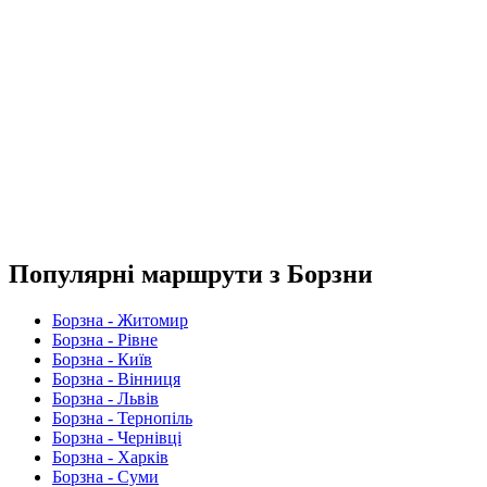
Популярні маршрути з Борзни
Борзна - Житомир
Борзна - Рівне
Борзна - Київ
Борзна - Вінниця
Борзна - Львів
Борзна - Тернопіль
Борзна - Чернівці
Борзна - Харків
Борзна - Суми