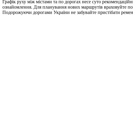
Графік руху між містами та по дорогах несе суто рекомендацій
ознайомлення. Для планування нових маршрутів враховуйте погод
Подорожуючи дорогами України не забувайте пристібати ремені