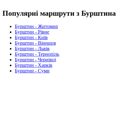
Популярні маршрути з Бурштина
Бурштин - Житомир
Бурштин - Рівне
Бурштин - Київ
Бурштин - Вінниця
Бурштин - Львів
Бурштин - Тернопіль
Бурштин - Чернівці
Бурштин - Харків
Бурштин - Суми