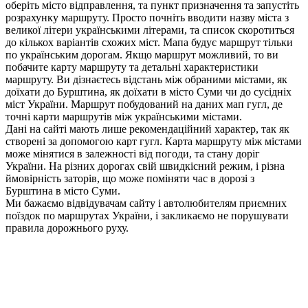
оберіть місто відправлення, та пункт призначення та запустіть
розрахунку маршруту. Просто почніть вводити назву міста з
великої літери українськими літерами, та список скоротиться
до кількох варіантів схожих міст. Мапа будує маршрут тільки
по українським дорогам. Якщо маршрут можливий, то ви
побачите карту маршруту та детальні характеристики
маршруту. Ви дізнаєтесь відстань між обраними містами, як
доїхати до Бурштина, як доїхати в місто Суми чи до сусідніх
міст України. Маршрут побудований на даних мап гугл, де
точні карти маршрутів між українськими містами.
Дані на сайті мають лише рекомендаційний характер, так як
створені за допомогою карт гугл. Карта маршруту між містами
може мінятися в залежності від погоди, та стану доріг
України. На різних дорогах свій швидкісний режим, і різна
ймовірність заторів, що може поміняти час в дорозі з
Бурштина в місто Суми.
Ми бажаємо відвідувачам сайту і автолюбителям приємних
поїздок по маршрутах України, і закликаємо не порушувати
правила дорожнього руху.