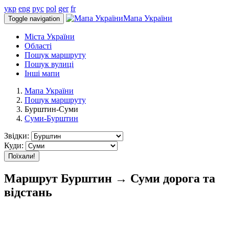
укр
eng
рус
pol
ger
fr
Мапа України
Toggle navigation
Міста України
Області
Пошук маршруту
Пошук вулиці
Інші мапи
Мапа України
Пошук маршруту
Бурштин-Суми
Суми-Бурштин
Звідки:
Куди:
Поїхали!
Маршрут Бурштин → Суми дорога та
відстань