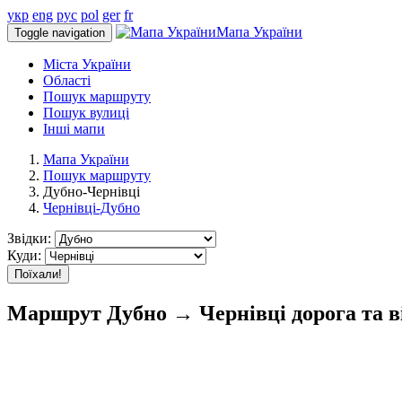
укр
eng
рус
pol
ger
fr
Мапа України
Toggle navigation
Міста України
Області
Пошук маршруту
Пошук вулиці
Інші мапи
Мапа України
Пошук маршруту
Дубно-Чернівці
Чернівці-Дубно
Звідки:
Куди:
Поїхали!
Маршрут Дубно → Чернівці дорога та в