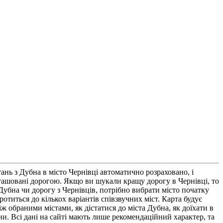
нь з Дубна в місто Чернівці автоматично розраховано, і
ташовані дорогою. Якщо ви шукали кращу дорогу в Чернівці, то
убна чи дорогу з Чернівців, потрібно вибрати місто початку
отиться до кількох варіантів співзвучних міст. Карта будує
ж обраними містами, як дістатися до міста Дубна, як доїхати в
ни. Всі дані на сайті мають лише рекомендаційний характер, та