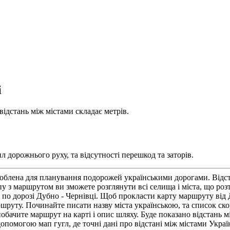
і
відстань між містами складає метрів.
л дорожнього руху, та відсутності перешкод та заторів.
облена для планування подорожей українськими дорогами. Відста
з маршрутом ви зможете розглянути всі селища і міста, що роз
по дорозі Дубно - Чернівці. Щоб прокласти карту маршруту від Д
шруту. Починайте писати назву міста українською, та список скор
бачите маршрут на карті і опис шляху. Буде показано відстань мі
опомогою мап гугл, де точні дані про відстані між містами Украї