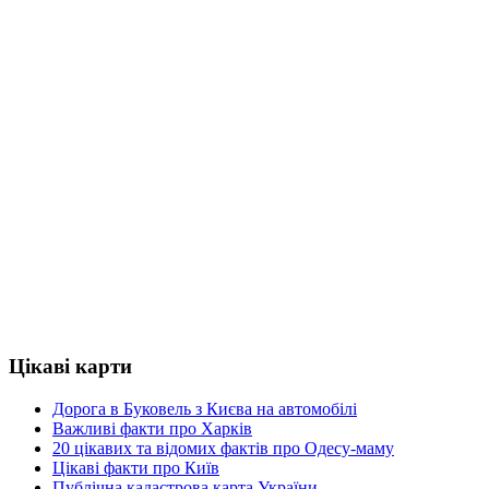
Цікаві карти
Дорога в Буковель з Києва на автомобілі
Важливі факти про Харків
20 цікавих та відомих фактів про Одесу-маму
Цікаві факти про Київ
Публічна кадастрова карта України