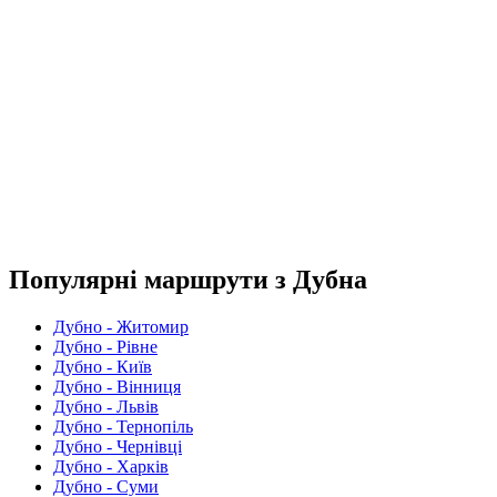
Популярні маршрути з Дубна
Дубно - Житомир
Дубно - Рівне
Дубно - Київ
Дубно - Вінниця
Дубно - Львів
Дубно - Тернопіль
Дубно - Чернівці
Дубно - Харків
Дубно - Суми