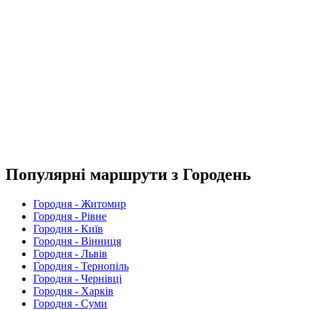
Популярні маршрути з Городень
Городня - Житомир
Городня - Рівне
Городня - Київ
Городня - Вінниця
Городня - Львів
Городня - Тернопіль
Городня - Чернівці
Городня - Харків
Городня - Суми