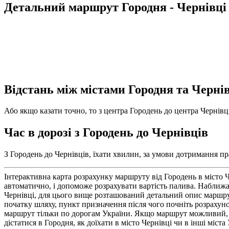
Детальний маршрут Городня - Чернівці
Відстань між містами Городня та Черні
Або якщо казати точно, то з центра Городень до центра Чернівці
Час в дорозі з Городень до Чернівців
З Городень до Чернівців, їхати хвилин, за умови дотримання пра
Інтерактивна карта розрахунку маршруту від Городень в місто 
автоматично, і допоможе розрахувати вартість палива. Наближа
Чернівці, для цього вище розташований детальний опис маршрут
початку шляху, пункт призначення після чого почніть розрахуно
маршрут тільки по дорогам України. Якщо маршрут можливий, то
дістатися в Городня, як доїхати в місто Чернівці чи в інші міс