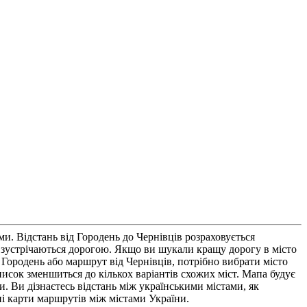
и. Відстань від Городень до Чернівців розраховується
о зустрічаються дорогою. Якщо ви шукали кращу дорогу в місто
Городень або маршрут від Чернівців, потрібно вибрати місто
исок зменшиться до кількох варіантів схожих міст. Мапа будує
 Ви дізнаєтесь відстань між українськими містами, як
чні карти маршрутів між містами України.