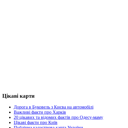
Цікаві карти
Дорога в Буковель з Києва на автомобілі
Важливі факти про Харків
20 цікавих та відомих фактів про Одесу-маму
Цікаві факти про Київ
Публічна кадастрова карта України