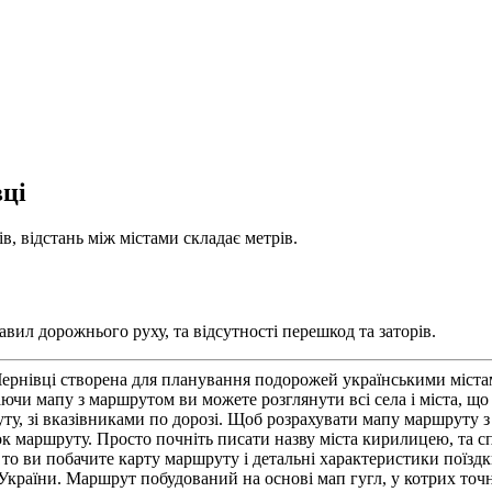
вці
в, відстань між містами складає метрів.
вил дорожнього руху, та відсутності перешкод та заторів.
Чернівці створена для планування подорожей українськими містам
ючи мапу з маршрутом ви можете розглянути всі села і міста, щ
у, зі вказівниками по дорозі. Щоб розрахувати мапу маршруту з 
к маршруту. Просто почніть писати назву міста кирилицею, та сп
 ви побачите карту маршруту і детальні характеристики поїздки.
та України. Маршрут побудований на основі мап гугл, у котрих то