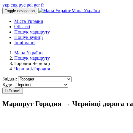
укр
eng
рус
pol
ger
fr
Мапа України
Toggle navigation
Міста України
Області
Пошук маршруту
Пошук вулиці
Інші мапи
Мапа України
Пошук маршруту
Городня-Чернівці
Чернівці-Городня
Звідки:
Куди:
Поїхали!
Маршрут Городня → Чернівці дорога та