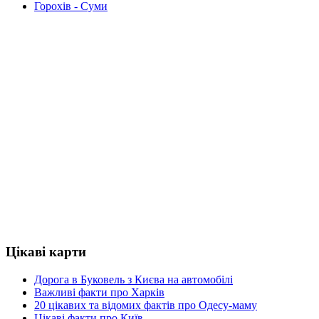
Горохів - Суми
Цікаві карти
Дорога в Буковель з Києва на автомобілі
Важливі факти про Харків
20 цікавих та відомих фактів про Одесу-маму
Цікаві факти про Київ