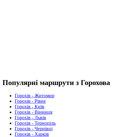
Популярні маршрути з Горохова
Горохів - Житомир
Горохів - Рівне
Горохів - Київ
Горохів - Вінниця
Горохів - Львів
Горохів - Тернопіль
Горохів - Чернівці
Горохів - Харків