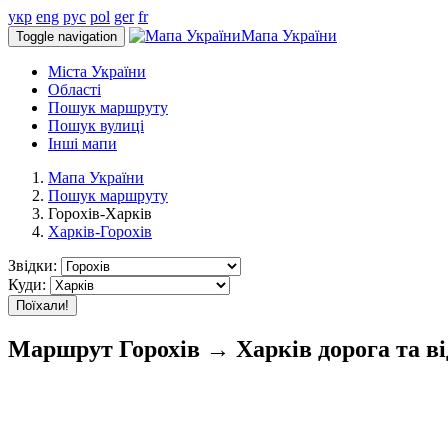
укр
eng
рус
pol
ger
fr
Мапа України
Toggle navigation
Міста України
Області
Пошук маршруту
Пошук вулиці
Інші мапи
Мапа України
Пошук маршруту
Горохів-Харків
Харків-Горохів
Звідки:
Куди:
Поїхали!
Маршрут Горохів → Харків дорога та в