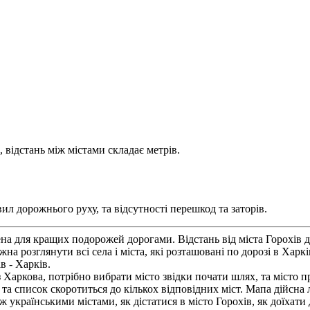
 відстань між містами складає метрів.
ил дорожнього руху, та відсутності перешкод та заторів.
ена для кращих подорожей дорогами. Відстань від міста Горохів 
а розглянути всі села і міста, які розташовані по дорозі в Хар
в - Харків.
Харкова, потрібно вибрати місто звідки почати шлях, та місто п
 та список скоротиться до кількох відповідних міст. Мапа дійсна
ж українськими містами, як дістатися в місто Горохів, як доїхати