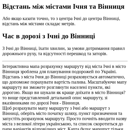
Відстань між містами Ічня та Вінниця
Або якщо казати точно, то з центра Ічні до центра Вінниці,
відстань між містами складає метрів.
Час в дорозі з Ічні до Вінниці
З Ічні до Вінниці, їхати хвилин, за умови дотримання правил
дорожнього руху, та відсутності перешкод та заторів.
Інтерактивна мапа розрахунку маршруту від міста Ічні в місто
Вінниця зроблена для планування подорожей по Україні.
Відстань з міста Ічня до Вінниці розраховується автоматично,
що допоможе порахувати вартість палива. Масштабуючи мапу
маршруту ви зможете розглянути населені пункти, які
дорогою. Якщо ви шукали як краще доїхати в місто Вінниця?
то вище представлений детальний опис маршруту, зі
вказівниками по дорозі Ічня - Вінниця.
Щоб розрахувати мапу маршруту з Ічні або маршрут з
Вінниці, оберіть місто початку шляху, пункт призначення та
запустіть розрахунок маршруту. Просто почніть вводити назву
міста з великої літери українською, та список скоротиться до
пари варіантів відповідних міст. Карта будує маршрут тільки