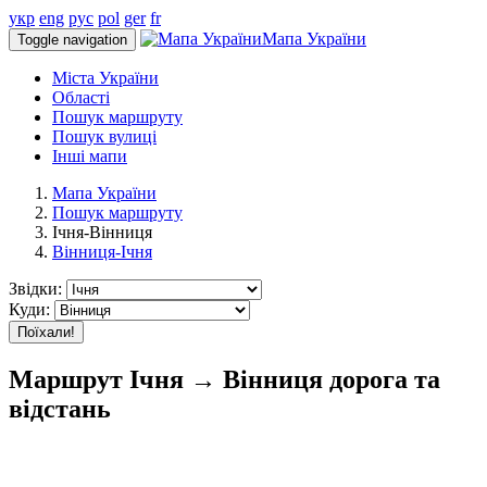
укр
eng
рус
pol
ger
fr
Мапа України
Toggle navigation
Міста України
Області
Пошук маршруту
Пошук вулиці
Інші мапи
Мапа України
Пошук маршруту
Ічня-Вінниця
Вінниця-Ічня
Звідки:
Куди:
Поїхали!
Маршрут Ічня → Вінниця дорога та
відстань