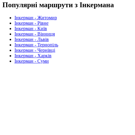
Популярні маршрути з Інкермана
Інкерман - Житомир
Інкерман - Рівне
Інкерман - Київ
Інкерман - Вінниця
Інкерман - Львів
Інкерман - Тернопіль
Інкерман - Чернівці
Інкерман - Харків
Інкерман - Суми