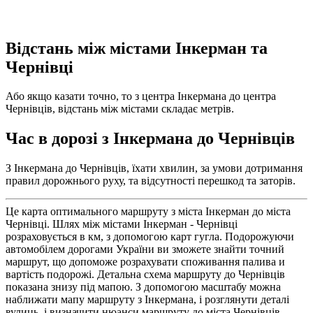
Відстань між містами Інкерман та
Чернівці
Або якщо казати точно, то з центра Інкермана до центра
Чернівців, відстань між містами складає метрів.
Час в дорозі з Інкермана до Чернівців
З Інкермана до Чернівців, їхати хвилин, за умови дотримання
правил дорожнього руху, та відсутності перешкод та заторів.
Це карта оптимального маршруту з міста Інкерман до міста
Чернівці. Шлях між містами Інкерман - Чернівці
розраховується в км, з допомогою карт гугла. Подорожуючи
автомобілем дорогами України ви зможете знайти точний
маршрут, що допоможе розрахувати споживання палива и
вартість подорожі. Детальна схема маршруту до Чернівців
показана знизу під мапою. З допомогою масштабу можна
наближати мапу маршруту з Інкермана, і розглянути деталі
вулиць, і визначити нюанси маршруту до міста Чернівців.