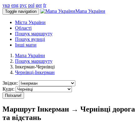
укр
eng
рус
pol
ger
fr
Мапа України
Toggle navigation
Міста України
Області
Пошук маршруту
Пошук вулиці
Інші мапи
Мапа України
Пошук маршруту
Інкерман-Чернівці
Чернівці-Інкерман
Звідки:
Куди:
Поїхали!
Маршрут Інкерман → Чернівці дорога
та відстань