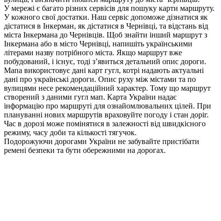
У мережі є багато різних сервісів для пошуку карти маршруту.
У кожного свої достатки. Наш сервіс допоможе дізнатися як
дістатися в Інкерман, як дістатися в Чернівці, та відстань від
міста Інкермана до Чернівців. Щоб знайти інший маршрут з
Інкермана або в місто Чернівці, напишіть українськими
літерами назву потрібного міста. Якщо маршрут вже
побудований, і існує, тоді з’явиться детальний опис дороги.
Мапа використовує дані карт гугл, котрі надають актуальні
дані про українські дороги. Опис руху між містами та по
вулицями несе рекомендаційний характер. Тому що маршрут
створений з даними гугл мап. Карта України надає
інформацію про маршруті для ознайомлювальних цілей. При
плануванні нових маршрутів враховуйте погоду і стан доріг.
Час в дорозі може помінятися в залежності від швидкісного
режиму, часу доби та кількості тягучок.
Подорожуючи дорогами України не забувайте пристібати
ремені безпеки та бути обережними на дорогах.