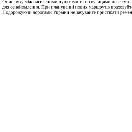
Опис руху між населеними пунктами та по вулицями несе суто 
для ознайомлення. При плануванні нових маршрутів враховуйте по
Подорожуючи дорогами України не забувайте пристібати ремені