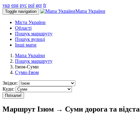
укр
eng
рус
pol
ger
fr
Мапа України
Toggle navigation
Міста України
Області
Пошук маршруту
Пошук вулиці
Інші мапи
Мапа України
Пошук маршруту
Ізюм-Суми
Суми-Ізюм
Звідки:
Куди:
Поїхали!
Маршрут Ізюм → Суми дорога та відст