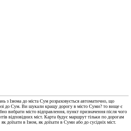
нь з Ізюма до міста Сум розраховується автоматично, що
розі до Сум. Ви шукали кращу дорогу в місто Суми? то вище є
бно вибрати місто відправлення, пункт призначення після чого
нтів відповідних міст. Карта будує маршрут тільки по дорогам
к доїхати в Ізюм, як доїхати в Суми або до сусідніх міст.