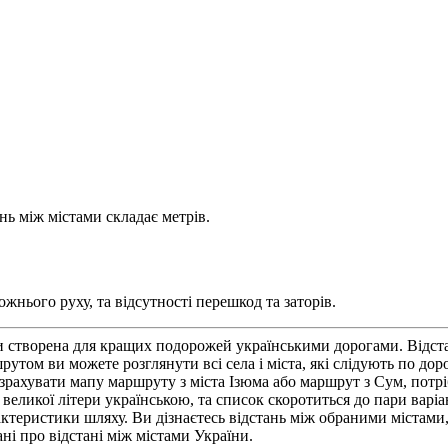
нь між містами складає метрів.
жнього руху, та відсутності перешкод та заторів.
и створена для кращих подорожей українськими дорогами. Відста
утом ви можете розглянути всі села і міста, які слідують по до
зрахувати мапу маршруту з міста Ізюма або маршрут з Сум, потрі
великої літери українською, та список скоротиться до пари варіа
ктеристики шляху. Ви дізнаєтесь відстань між обраними містами, я
ні про відстані між містами України.