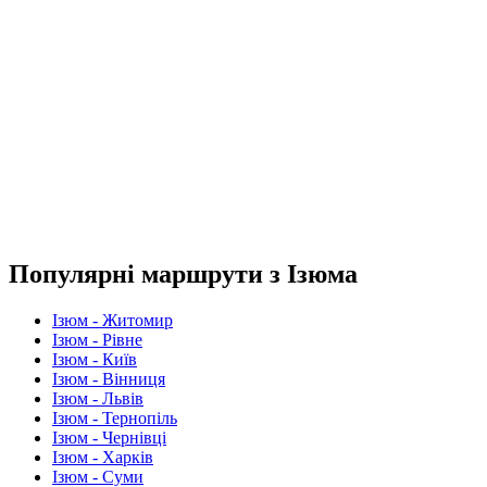
Популярні маршрути з Ізюма
Ізюм - Житомир
Ізюм - Рівне
Ізюм - Київ
Ізюм - Вінниця
Ізюм - Львів
Ізюм - Тернопіль
Ізюм - Чернівці
Ізюм - Харків
Ізюм - Суми