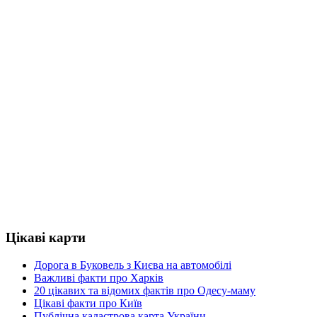
Цікаві карти
Дорога в Буковель з Києва на автомобілі
Важливі факти про Харків
20 цікавих та відомих фактів про Одесу-маму
Цікаві факти про Київ
Публічна кадастрова карта України