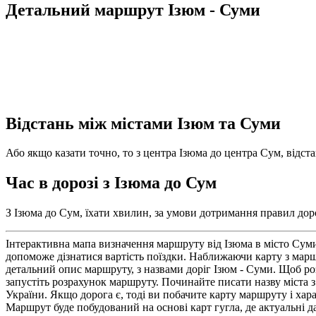
Детальний маршрут Ізюм - Суми
Відстань між містами Ізюм та Суми
Або якщо казати точно, то з центра Ізюма до центра Сум, відста
Час в дорозі з Ізюма до Сум
З Ізюма до Сум, їхати хвилин, за умови дотримання правил доро
Інтерактивна мапа визначення маршруту від Ізюма в місто Сум
допоможе дізнатися вартість поїздки. Наближаючи карту з маршр
детальний опис маршруту, з назвами доріг Ізюм - Суми. Щоб ро
запустіть розрахунок маршруту. Починайте писати назву міста з 
України. Якщо дорога є, тоді ви побачите карту маршруту і хара
Маршрут буде побудований на основі карт гугла, де актуальні да