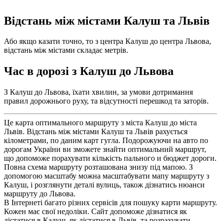
Відстань між містами Калуш та Львів
Або якщо казати точно, то з центра Калуш до центра Львова,
відстань між містами складає метрів.
Час в дорозі з Калуш до Львова
З Калуш до Львова, їхати хвилин, за умови дотримання
правил дорожнього руху, та відсутності перешкод та заторів.
Це карта оптимального маршруту з міста Калуш до міста
Львів. Відстань між містами Калуш та Львів рахується
кілометрами, по даним карт гугла. Подорожуючи на авто по
дорогам України ви зможете знайти оптимальний маршрут,
що допоможе порахувати кількість пального и бюджет дороги.
Повна схема маршруту розташована знизу під мапою. З
допомогою масштабу можна масштабувати мапу маршруту з
Калуш, і розглянути деталі вулиць, також дізнатись нюанси
маршруту до Львова.
В Інтернеті багато різних сервісів для пошуку карти маршруту.
Кожен має свої недоліки. Сайт допоможе дізнатися як
дістатися в Калуш, як дістатися в Львів, та розрахувати