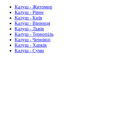
Калуш - Житомир
Калуш - Рівне
Калуш - Київ
Калуш - Вінниця
Калуш - Львів
Калуш - Тернопіль
Калуш - Чернівці
Калуш - Харків
Калуш - Суми