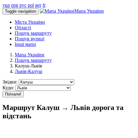
укр
eng
рус
pol
ger
fr
Мапа України
Toggle navigation
Міста України
Області
Пошук маршруту
Пошук вулиці
Інші мапи
Мапа України
Пошук маршруту
Калуш-Львів
Львів-Калуш
Звідки:
Куди:
Поїхали!
Маршрут Калуш → Львів дорога та
відстань