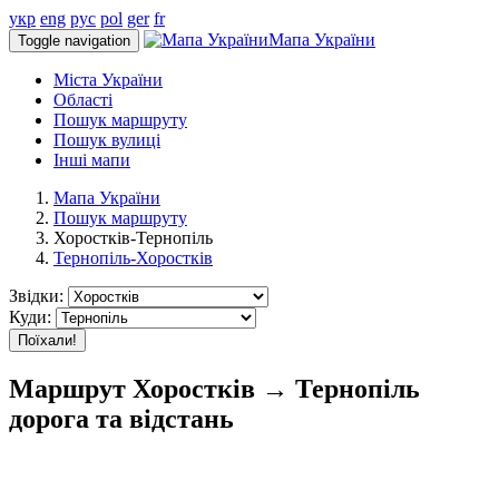
укр
eng
рус
pol
ger
fr
Мапа України
Toggle navigation
Міста України
Області
Пошук маршруту
Пошук вулиці
Інші мапи
Мапа України
Пошук маршруту
Хоростків-Тернопіль
Тернопіль-Хоростків
Звідки:
Куди:
Поїхали!
Маршрут Хоростків → Тернопіль
дорога та відстань