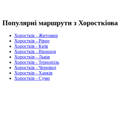
Популярні маршрути з Хоросткіова
Хоростків - Житомир
Хоростків - Рівне
Хоростків - Київ
Хоростків - Вінниця
Хоростків - Львів
Хоростків - Тернопіль
Хоростків - Чернівці
Хоростків - Харків
Хоростків - Суми