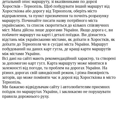
детальний опис маршруту, зі вказівниками по дорозі
Хоростків - Тернопіль. Щоб побудувати інший маршрут від
Хоросткіова або дорогу від Тернополя, оберіть місто
відправлення, та пункт призначення та почніть розрахунку
маршруту. Починайте писати назву потрібного міста
українською, та список скоротиться до кількох співзвучних
міст. Мапа дійсна лише дорогами України. Якщо дорога є, ви
побачите маршрут на карті і деталі поїздки. Ви дізнаєтесь
відстань між українськими містами, як доїхати в Хоростків, як
доїхати до Тернополя чи в сусідні міста України. Маршрут
побудований на даних карт гугла, де кращі карти маршрутів
між містами України.
Всі дані на сайті мають рекомендаційний характер, та створені
за допомогою карт гугл. Карта маршруту може мінятися в
залежності від погоди, та проблем на дорогах України. На
різних дорогах свій швидкісний режим, і різна ймовірність
заторів, що може поміняти час в дорозі від Хоросткіова в місто
Тернопіль.
Ми бажаємо відвідувачам сайту і автолюбителям приємних
поїздок по маршрутах України, і закликаємо не порушувати
правила дорожнього руху.