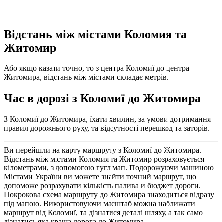
Відстань між містами Коломия та
Житомир
Або якщо казати точно, то з центра Коломиї до центра
Житомира, відстань між містами складає метрів.
Час в дорозі з Коломиї до Житомира
З Коломиї до Житомира, їхати хвилин, за умови дотримання
правил дорожнього руху, та відсутності перешкод та заторів.
Ви перейшли на карту маршруту з Коломиї до Житомира.
Відстань між містами Коломия та Житомир розраховується
кілометрами, з допомогою гугл мап. Подорожуючи машиною
Містами України ви можете знайти точний маршрут, що
допоможе розрахувати кількість палива и бюджет дороги.
Покрокова схема маршруту до Житомира знаходиться відразу
під мапою. Використовуючи масштаб можна наближати
маршрут від Коломиї, та дізнатися деталі шляху, а так само
дізнатись яка краща дорога до Житомира.