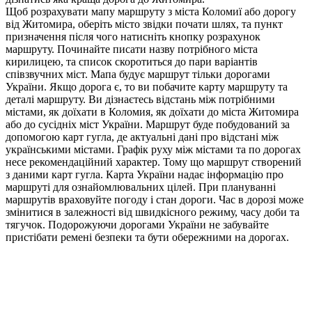
Щоб розрахувати мапу маршруту з міста Коломиї або дорогу
від Житомира, оберіть місто звідки почати шлях, та пункт
призначення після чого натисніть кнопку розрахунок
маршруту. Починайте писати назву потрібного міста
кирилицею, та список скоротиться до пари варіантів
співзвучних міст. Мапа будує маршрут тільки дорогами
України. Якщо дорога є, то ви побачите карту маршруту та
деталі маршруту. Ви дізнаєтесь відстань між потрібними
містами, як доїхати в Коломия, як доїхати до міста Житомира
або до сусідніх міст України. Маршрут буде побудований за
допомогою карт гугла, де актуальні дані про відстані між
українськими містами. Графік руху між містами та по дорогах
несе рекомендаційний характер. Тому що маршрут створений
з даними карт гугла. Карта України надає інформацію про
маршруті для ознайомлювальних цілей. При плануванні
маршрутів враховуйте погоду і стан дороги. Час в дорозі може
змінитися в залежності від швидкісного режиму, часу доби та
тягучок. Подорожуючи дорогами України не забувайте
пристібати ремені безпеки та бути обережними на дорогах.