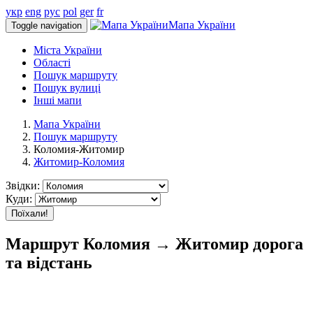
укр
eng
рус
pol
ger
fr
Мапа України
Toggle navigation
Міста України
Області
Пошук маршруту
Пошук вулиці
Інші мапи
Мапа України
Пошук маршруту
Коломия-Житомир
Житомир-Коломия
Звідки:
Куди:
Поїхали!
Маршрут Коломия → Житомир дорога
та відстань