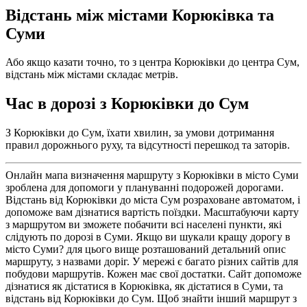
Відстань між містами Корюківка та
Суми
Або якщо казати точно, то з центра Корюківки до центра Сум,
відстань між містами складає метрів.
Час в дорозі з Корюківки до Сум
З Корюківки до Сум, їхати хвилин, за умови дотримання
правил дорожнього руху, та відсутності перешкод та заторів.
Онлайн мапа визначення маршруту з Корюківки в місто Суми
зроблена для допомоги у плануванні подорожей дорогами.
Відстань від Корюківки до міста Сум розраховане автоматом, і
допоможе вам дізнатися вартість поїздки. Масштабуючи карту
з маршрутом ви зможете побачити всі населені пункти, які
слідують по дорозі в Суми. Якщо ви шукали кращу дорогу в
місто Суми? для цього вище розташований детальний опис
маршруту, з назвами доріг. У мережі є багато різних сайтів для
побудови маршрутів. Кожен має свої достатки. Сайт допоможе
дізнатися як дістатися в Корюківка, як дістатися в Суми, та
відстань від Корюківки до Сум. Щоб знайти інший маршрут з