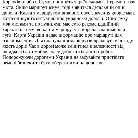
Корюківки або в Суми, напишіть українськими літерами назву
міста. Якщо маршрут існує, тоді з’явиться детальний опис
дороги. Карта з маршрутом використовує значення google мап,
котрі описують ситуацію про українські дороги. Опис руху
між містами та по вулицями має суто рекомендаційний
характер. Тому що карта маршруту створена з даними карт
гугл. Карта України надає інформацію про маршруті для
ознайомлення. Для планування маршрутів враховуйте погоду і
якість доріг. Час в дорозі може змінитися в залежності від
швидкості автомобіля, часу доби та кількості пробок.
Подорожуючи дорогами України не забувайте пристібати
ремені безпеки та бути обережними на дорогах.