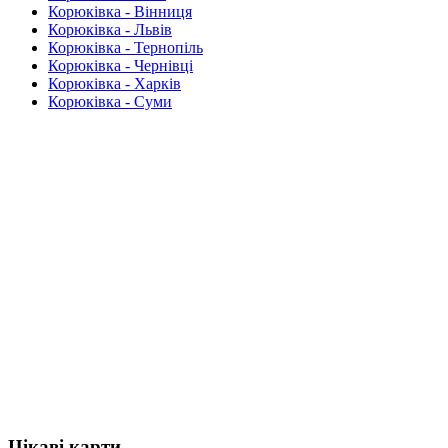
Корюківка - Вінниця
Корюківка - Львів
Корюківка - Тернопіль
Корюківка - Чернівці
Корюківка - Харків
Корюківка - Суми
Цікаві карти