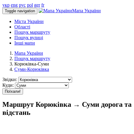
укр
eng
рус
pol
ger
fr
Мапа України
Toggle navigation
Міста України
Області
Пошук маршруту
Пошук вулиці
Інші мапи
Мапа України
Пошук маршруту
Корюківка-Суми
Суми-Корюківка
Звідки:
Куди:
Поїхали!
Маршрут Корюківка → Суми дорога та
відстань