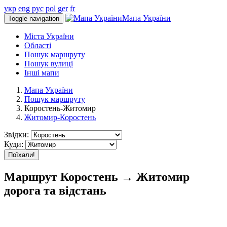
укр
eng
рус
pol
ger
fr
Мапа України
Toggle navigation
Міста України
Області
Пошук маршруту
Пошук вулиці
Інші мапи
Мапа України
Пошук маршруту
Коростень-Житомир
Житомир-Коростень
Звідки:
Куди:
Поїхали!
Маршрут Коростень → Житомир
дорога та відстань