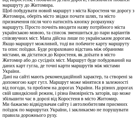
маршруту до Житомира.
Щоб побудувати новий маршрут з міста Коростеня чи дорогу з
Житомира, оберіть місто звідки почати шлях, та місто
призначення після чого натисніть кнопку розрахунку
маршруту. Просто почніть вводити назву потрібного міста
українською мовою, та список зменшиться до пари варіантів
співзвучних міст. Мапа дійсна лише по українським дорогам.
Якщо маршрут можливий, тоді ви побачите карту маршруту
та опис поїздки. Буде розраховано відстань між обраними
містами, як дістатися до Коростеня, як доїхати в місто
Житомир або до сусідніх міст. Маршрут буде побудований на
даних карт гугла, де точні карти маршрутів між містами
України.
Дані на сайті мають рекомендаційний характер, та створені за
допомогою карт гугл. Маршрут може мінятися в залежності
від погоди, та проблем на дорогах України. На різних дорогах
свій швидкісний режим, і різна ймовірність заторів, що може
збільшити час в дорозі від Коростеня в місто Житомир.
Ми бажаємо відвідувачам сайту і автолюбителям приємних
поїздок по маршрутах України, і закликаємо не порушувати
правила дорожнього руху.