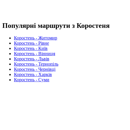
Популярні маршрути з Коростеня
Коростень - Житомир
Коростень - Рівне
Коростень - Київ
Коростень - Вінниця
Коростень - Львів
Коростень - Тернопіль
Коростень - Чернівці
Коростень - Харків
Коростень - Суми