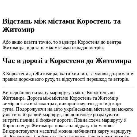
Відстань між містами Коростень та
Житомир
Або якщо казати точно, то з центра Коростеня до центра
Житомира, відстань між містами складає метрів.
Час в дорозі з Коростеня до Житомира
З Коростеня до Житомира, їхати хвилин, за умови дотримання
правил дорожнього руху, та відсутності перешкод та заторів.
Ви перейшли на мапу маршруту з міста Коростень до
Житомира. Дорога між містами Коростень та Житомир
вимірюється в кілометрах, використовуючи дані від карт
гугла. Подорожуючи на авто українськими містами ви можете
узнати найкращий маршрут, що допоможе розрахувати
витрата палива и бюджет дороги. Повна схема маршруту з
Коростеня до Житомира показана відразу під мапою.
Використовуючи масштаб можна наближати карту маршруту
від Коростеня, і побачити деталі дороги, і визначити нюанси