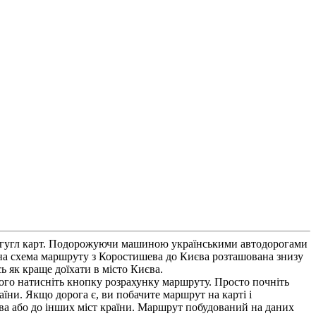
им гугл карт. Подорожуючи машиною українськими автодорогами
вна схема маршруту з Коростишева до Києва розташована знизу
 як краще доїхати в місто Києва.
чого натисніть кнопку розрахунку маршруту. Просто почніть
їни. Якщо дорога є, ви побачите маршрут на карті і
иєва або до інших міст країни. Маршрут побудований на даних