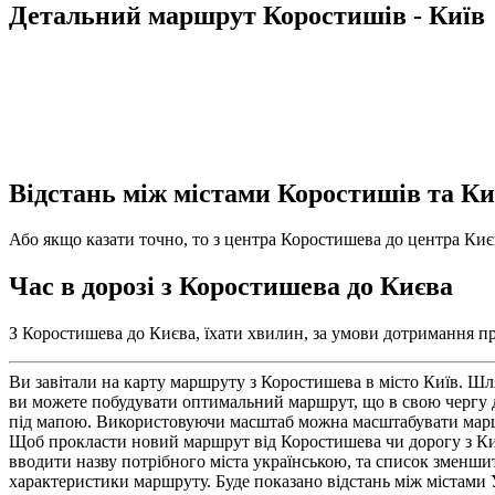
Детальний маршрут Коростишів - Київ
Відстань між містами Коростишів та Ки
Або якщо казати точно, то з центра Коростишева до центра Києв
Час в дорозі з Коростишева до Києва
З Коростишева до Києва, їхати хвилин, за умови дотримання пра
Ви завітали на карту маршруту з Коростишева в місто Київ. Ш
ви можете побудувати оптимальний маршрут, що в свою чергу д
під мапою. Використовуючи масштаб можна масштабувати маршрут
Щоб прокласти новий маршрут від Коростишева чи дорогу з Києв
вводити назву потрібного міста українською, та список зменшит
характеристики маршруту. Буде показано відстань між містами У