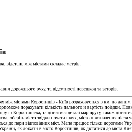
їв
а, відстань між містами складає метрів.
вил дорожнього руху, та відсутності перешкод та заторів.
лях між містами Коростишів - Київ розраховується в км, по дан
опоможе порахувати кількість пального и вартість поїздки. По
 з Коростишева, та дізнатися деталі маршруту, також дізнатись
а, оберіть місто звідки почати шлях, місто призначення після 
ься до пари відповідних міст. Мапа працює тільки дорогами Укра
країни, як доїхати в місто Коростишів, як дістатися до міста К