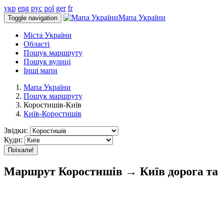
укр
eng
рус
pol
ger
fr
Мапа України
Toggle navigation
Міста України
Області
Пошук маршруту
Пошук вулиці
Інші мапи
Мапа України
Пошук маршруту
Коростишів-Київ
Київ-Коростишів
Звідки:
Куди:
Поїхали!
Маршрут Коростишів → Київ дорога та 