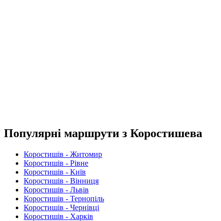
Популярні маршрути з Коростишева
Коростишів - Житомир
Коростишів - Рівне
Коростишів - Київ
Коростишів - Вінниця
Коростишів - Львів
Коростишів - Тернопіль
Коростишів - Чернівці
Коростишів - Харків