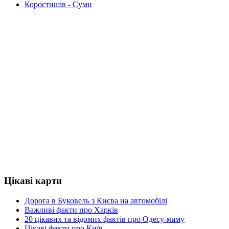
Коростишів - Суми
Цікаві карти
Дорога в Буковель з Києва на автомобілі
Важливі факти про Харків
20 цікавих та відомих фактів про Одесу-маму
Цікаві факти про Київ