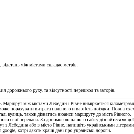
 відстань між містами складає метрів.
ил дорожнього руху, та відсутності перешкод та заторів.
е. Маршрут між містами Лебедин і Рівне вимірюється кілометрами
же порахувати витрата пального и вартість поїздки. Повна схе
лі вулиць, також дізнатись нюанси маршруту до міста Рівного.
ого свої переваги. За допомогою нашого сайту дізнайтеся як доїх
т з Лебедина або в місто Рівне, напишіть українськими літерами
google, котрі дають кращі дані про українські дороги.