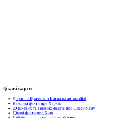
Цікаві карти
Дорога в Буковель з Києва на автомобілі
Важливі факти про Харків
20 цікавих та відомих фактів про Одесу-маму
Цікаві факти про Київ
Публічна кадастрова карта України