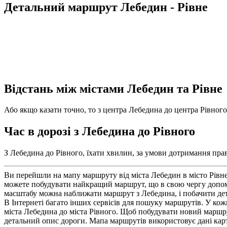
Детальний маршрут Лебедин - Рівне
Відстань між містами Лебедин та Рівне
Або якщо казати точно, то з центра Лебедина до центра Рівного,
Час в дорозі з Лебедина до Рівного
З Лебедина до Рівного, їхати хвилин, за умови дотримання прав
Ви перейшли на мапу маршруту від міста Лебедин в місто Рівн
можете побудувати найкращий маршрут, що в свою чергу допомо
масштабу можна наближати маршрут з Лебедина, і побачити дета
В Інтернеті багато інших сервісів для пошуку маршрутів. У кожн
міста Лебедина до міста Рівного. Щоб побудувати новий маршру
детальний опис дороги. Мапа маршрутів використовує дані карт 