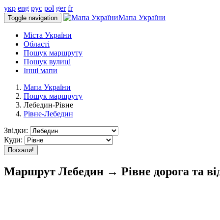
укр
eng
рус
pol
ger
fr
Мапа України
Toggle navigation
Міста України
Області
Пошук маршруту
Пошук вулиці
Інші мапи
Мапа України
Пошук маршруту
Лебедин-Рівне
Рівне-Лебедин
Звідки:
Куди:
Поїхали!
Маршрут Лебедин → Рівне дорога та ві