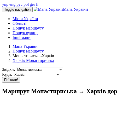
укр
eng
рус
pol
ger
fr
Мапа України
Toggle navigation
Міста України
Області
Пошук маршруту
Пошук вулиці
Інші мапи
Мапа України
Пошук маршруту
Монастириська-Харків
Харків-Монастириська
Звідки:
Куди:
Поїхали!
Маршрут Монастириська → Харків доро