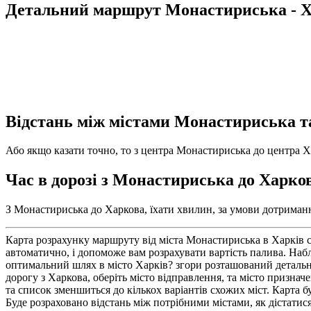
Детальний маршрут Монастириська - Х
Відстань між містами Монастириська т
Або якщо казати точно, то з центра Монастириська до центра Ха
Час в дорозі з Монастириська до Харко
З Монастириська до Харкова, їхати хвилин, за умови дотримання
Карта розрахунку маршруту від міста Монастириська в Харків 
автоматично, і допоможе вам розрахувати вартість палива. На
оптимальний шлях в місто Харків? згори розташований детальн
дорогу з Харкова, оберіть місто відправлення, та місто призна
та список зменшиться до кількох варіантів схожих міст. Карта
Буде розраховано відстань між потрібними містами, як дістатися