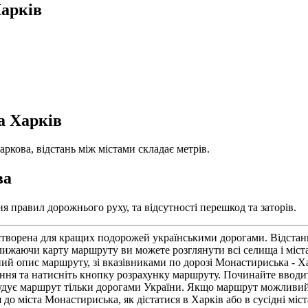
арків
а Харків
ркова, відстань між містами складає метрів.
ва
 правил дорожнього руху, та відсутності перешкод та заторів.
створена для кращих подорожей українськими дорогами. Відстань
ближаючи карту маршруту ви можете розглянути всі селища і міс
ий опис маршруту, зі вказівниками по дорозі Монастириська - 
чення та натисніть кнопку розрахунку маршруту. Починайте вводит
 будує маршрут тільки дорогами України. Якщо маршрут можливий
 до міста Монастириська, як дістатися в Харків або в сусідні мі