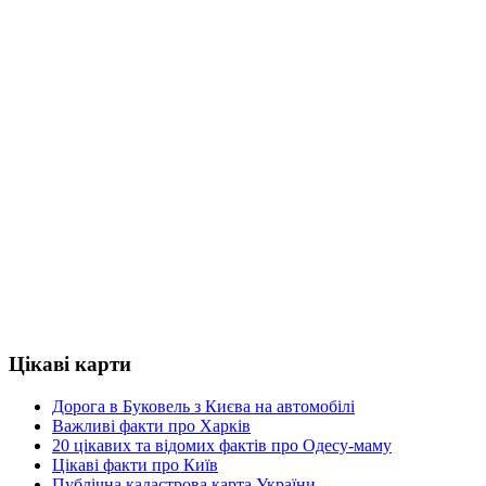
Цікаві карти
Дорога в Буковель з Києва на автомобілі
Важливі факти про Харків
20 цікавих та відомих фактів про Одесу-маму
Цікаві факти про Київ
Публічна кадастрова карта України