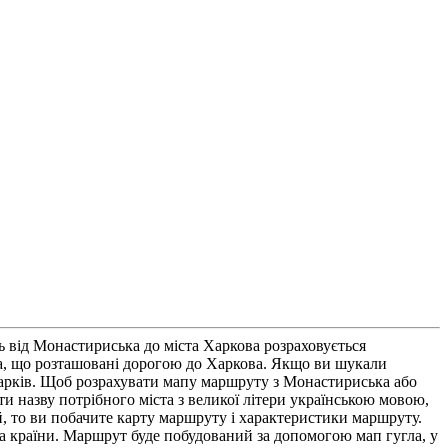
 від Монастириська до міста Харкова розраховується
та, що розташовані дорогою до Харкова. Якщо ви шукали
Харків. Щоб розрахувати мапу маршруту з Монастириська або
и назву потрібного міста з великої літери українською мовою,
, то ви побачите карту маршруту і характеристики маршруту.
ста країни. Маршрут буде побудований за допомогою мап гугла, у