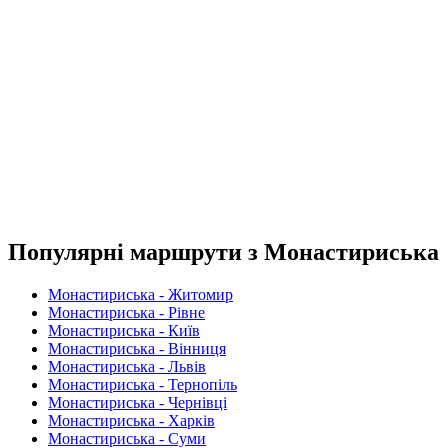
Популярні маршрути з Монастириська
Монастириська - Житомир
Монастириська - Рівне
Монастириська - Київ
Монастириська - Вінниця
Монастириська - Львів
Монастириська - Тернопіль
Монастириська - Чернівці
Монастириська - Харків
Монастириська - Суми