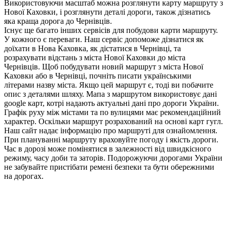
Використовуючи масштаб можна розглянути карту маршруту з
Нової Каховки, і розглянути деталі дороги, також дізнатись
яка краща дорога до Чернівців.
Існує ще багато інших сервісів для побудови карти маршруту.
У кожного є переваги. Наш сервіс допоможе дізнатися як
доїхати в Нова Каховка, як дістатися в Чернівці, та
розрахувати відстань з міста Нової Каховки до міста
Чернівців. Щоб побудувати новий маршрут з міста Нової
Каховки або в Чернівці, почніть писати українськими
літерами назву міста. Якщо цей маршрут є, тоді ви побачите
опис з деталями шляху. Мапа з маршрутом використовує дані
google карт, котрі надають актуальні дані про дороги України.
Графік руху між містами та по вулицями має рекомендаційний
характер. Оскільки маршрут розрахований на основі карт гугл.
Наш сайт надає інформацію про маршруті для ознайомлення.
При плануванні маршруту враховуйте погоду і якість дороги.
Час в дорозі може помінятися в залежності від швидкісного
режиму, часу доби та заторів. Подорожуючи дорогами України
не забувайте пристібати ремені безпеки та бути обережними
на дорогах.