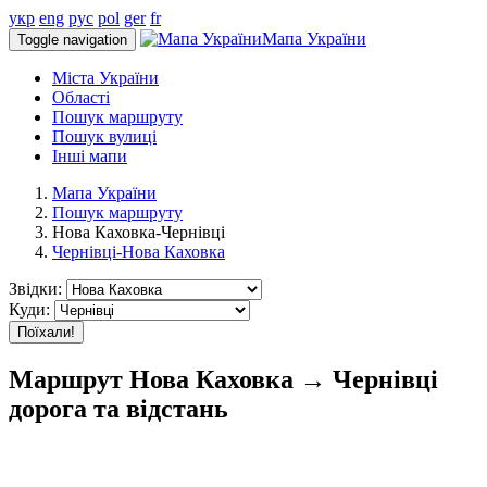
укр
eng
рус
pol
ger
fr
Мапа України
Toggle navigation
Міста України
Області
Пошук маршруту
Пошук вулиці
Інші мапи
Мапа України
Пошук маршруту
Нова Каховка-Чернівці
Чернівці-Нова Каховка
Звідки:
Куди:
Поїхали!
Маршрут Нова Каховка → Чернівці
дорога та відстань