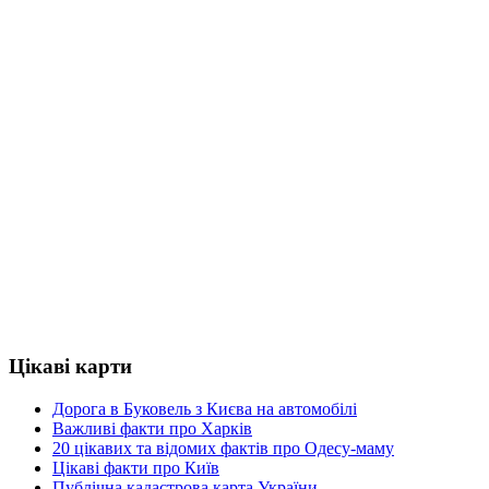
Цікаві карти
Дорога в Буковель з Києва на автомобілі
Важливі факти про Харків
20 цікавих та відомих фактів про Одесу-маму
Цікаві факти про Київ
Публічна кадастрова карта України