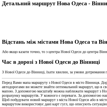
Детальний маршрут Нова Одеса - Вінн
Відстань між містами Нова Одеса та Ві
Або якщо казати точно, то з центра Нової Одеси до центра Вінни
Час в дорозі з Нової Одеси до Вінниці
З Нової Одеси до Вінниці, їхати хвилин, за умови дотримання п
Перед Вами мапа маршруту з Нової Одеси в місто Вінниця. Дор
автодорогами ви можете знайти оптимальний маршрут, що в сво
мапою. З допомогою масштабу можна наближати маршрут з Нової 
розрахунку маршрутів. У кожного є переваги. За допомогою нашог
Щоб побудувати новий маршрут з міста Нової Одеси або в місто
маршрутом використовує дані карт гугл, що описують ситуацію 