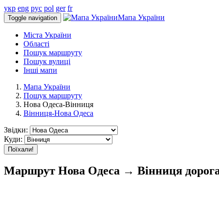
укр
eng
рус
pol
ger
fr
Мапа України
Toggle navigation
Міста України
Області
Пошук маршруту
Пошук вулиці
Інші мапи
Мапа України
Пошук маршруту
Нова Одеса-Вінниця
Вінниця-Нова Одеса
Звідки:
Куди:
Поїхали!
Маршрут Нова Одеса → Вінниця дорога 