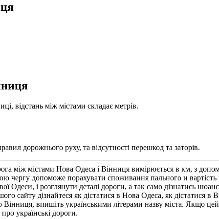
иця
нниця
ці, відстань між містами складає метрів.
равил дорожнього руху, та відсутності перешкод та заторів.
ога між містами Нова Одеса і Вінниця вимірюється в км, з доп
ю чергу допоможе порахувати споживання пального и вартість п
Одеси, і розглянути деталі дороги, а так само дізнатись нюанси
о сайту дізнайтеся як дістатися в Нова Одеса, як дістатися в Ві
 Вінниця, впишіть українськими літерами назву міста. Якщо цей 
про українські дороги.