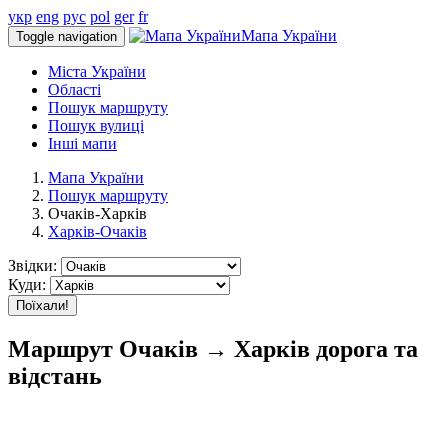
укр
eng
рус
pol
ger
fr
Мапа України
Toggle navigation
Міста України
Області
Пошук маршруту
Пошук вулиці
Інші мапи
Мапа України
Пошук маршруту
Очаків-Харків
Харків-Очаків
Звідки:
Куди:
Поїхали!
Маршрут Очаків → Харків дорога та
відстань