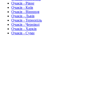
Очаків - Рівне
Очаків - Київ
Очаків - Вінниця
Очаків - Львів
Очаків - Тернопіль
Очаків - Чернівці
Очаків - Харків
Очаків - Суми