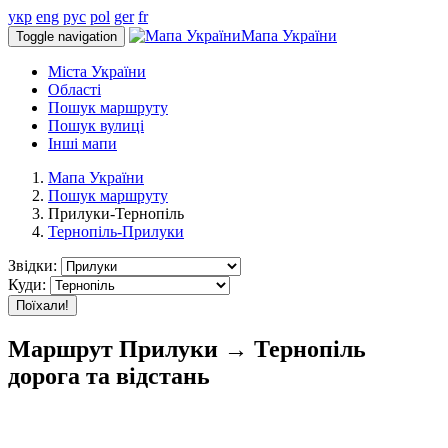
укр
eng
рус
pol
ger
fr
Мапа України
Toggle navigation
Міста України
Області
Пошук маршруту
Пошук вулиці
Інші мапи
Мапа України
Пошук маршруту
Прилуки-Тернопіль
Тернопіль-Прилуки
Звідки:
Куди:
Поїхали!
Маршрут Прилуки → Тернопіль
дорога та відстань