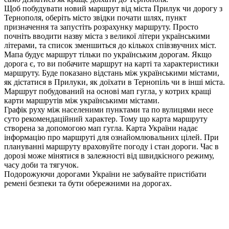
Щоб побудувати новий маршрут від міста Прилук чи дорогу з
Тернополя, оберіть місто звідки почати шлях, пункт
призначення та запустіть розрахунку маршруту. Просто
почніть вводити назву міста з великої літери українськими
літерами, та список зменшиться до кількох співзвучних міст.
Мапа будує маршрут тільки по українським дорогам. Якщо
дорога є, то ви побачите маршрут на карті та характеристики
маршруту. Буде показано відстань між українськими містами,
як дістатися в Прилуки, як доїхати в Тернопіль чи в інші міста.
Маршрут побудований на основі мап гугла, у котрих кращі
карти маршрутів між українськими містами.
Графік руху між населеними пунктами та по вулицями несе
суто рекомендаційний характер. Тому що карта маршруту
створена за допомогою мап гугла. Карта України надає
інформацію про маршруті для ознайомлювальних цілей. При
плануванні маршруту враховуйте погоду і стан дороги. Час в
дорозі може мінятися в залежності від швидкісного режиму,
часу доби та тягучок.
Подорожуючи дорогами України не забувайте пристібати
ремені безпеки та бути обережними на дорогах.