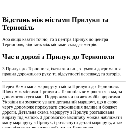
Відстань між містами Прилуки та
Тернопіль
Або якщо казати точно, то з центра Прилук до центра
Тернополя, відстань між містами складає метрів.
Час в дорозі з Прилук до Тернополя
З Прилук до Тернополя, їхати хвилин, за умови дотримання
правил дорожнього руху, та відсутності перешкод та заторів.
Перед Вами мапа маршруту з міста Прилуки до Тернополя.
Шлях між містами Прилуки - Тернопіль вимірюється в км, за
допомогою гугл мап. Подорожуючи на автомобілі дорогами
України ви зможете узнати детальний маршрут, що в свою
чергу допоможе порахувати споживання палива и бюджет
дороги. Детальна схема маршруту з Прилук розташована
відразу під мапою. З допомогою масштабу можна наближати
мапу маршруту з Прилук, і розглянути деталі маршруту, а так
само дізнатись як краще доїхати до Тернополя.