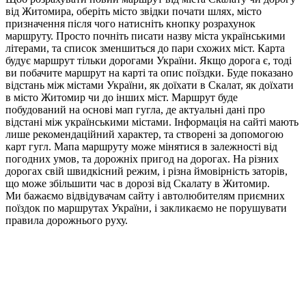
від Житомира, оберіть місто звідки почати шлях, місто
призначення після чого натисніть кнопку розрахунок
маршруту. Просто почніть писати назву міста українськими
літерами, та список зменшиться до пари схожих міст. Карта
будує маршрут тільки дорогами України. Якщо дорога є, тоді
ви побачите маршрут на карті та опис поїздки. Буде показано
відстань між містами України, як доїхати в Скалат, як доїхати
в місто Житомир чи до інших міст. Маршрут буде
побудований на основі мап гугла, де актуальні дані про
відстані між українськими містами. Інформація на сайті мають
лише рекомендаційний характер, та створені за допомогою
карт гугл. Мапа маршруту може мінятися в залежності від
погодних умов, та дорожніх пригод на дорогах. На різних
дорогах свій швидкісний режим, і різна ймовірність заторів,
що може збільшити час в дорозі від Скалату в Житомир.
Ми бажаємо відвідувачам сайту і автолюбителям приємних
поїздок по маршрутах України, і закликаємо не порушувати
правила дорожнього руху.