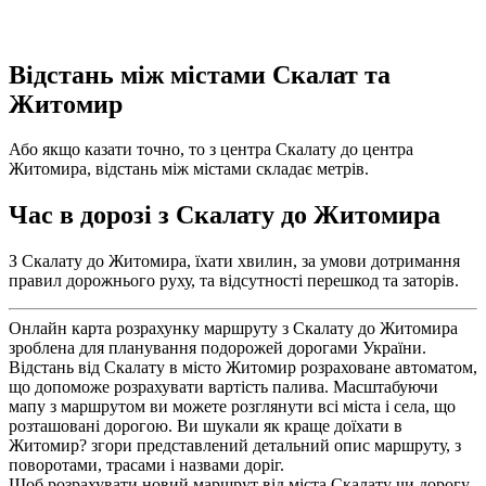
Відстань між містами Скалат та
Житомир
Або якщо казати точно, то з центра Скалату до центра
Житомира, відстань між містами складає метрів.
Час в дорозі з Скалату до Житомира
З Скалату до Житомира, їхати хвилин, за умови дотримання
правил дорожнього руху, та відсутності перешкод та заторів.
Онлайн карта розрахунку маршруту з Скалату до Житомира
зроблена для планування подорожей дорогами України.
Відстань від Скалату в місто Житомир розраховане автоматом,
що допоможе розрахувати вартість палива. Масштабуючи
мапу з маршрутом ви можете розглянути всі міста і села, що
розташовані дорогою. Ви шукали як краще доїхати в
Житомир? згори представлений детальний опис маршруту, з
поворотами, трасами і назвами доріг.
Щоб розрахувати новий маршрут від міста Скалату чи дорогу