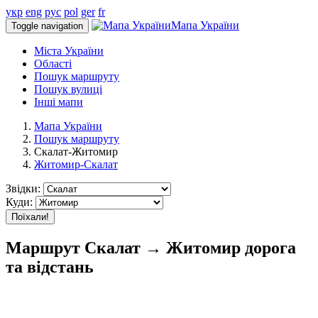
укр
eng
рус
pol
ger
fr
Мапа України
Toggle navigation
Міста України
Області
Пошук маршруту
Пошук вулиці
Інші мапи
Мапа України
Пошук маршруту
Скалат-Житомир
Житомир-Скалат
Звідки:
Куди:
Поїхали!
Маршрут Скалат → Житомир дорога
та відстань