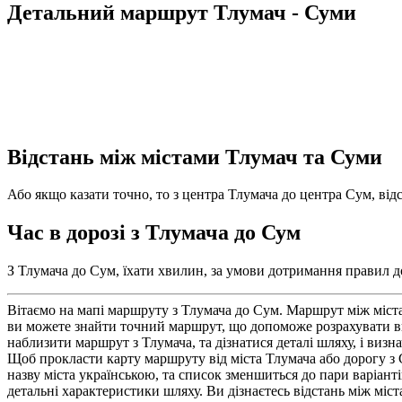
Детальний маршрут Тлумач - Суми
Відстань між містами Тлумач та Суми
Або якщо казати точно, то з центра Тлумача до центра Сум, відс
Час в дорозі з Тлумача до Сум
З Тлумача до Сум, їхати хвилин, за умови дотримання правил до
Вітаємо на мапі маршруту з Тлумача до Сум. Маршрут між міст
ви можете знайти точний маршрут, що допоможе розрахувати в
наблизити маршрут з Тлумача, та дізнатися деталі шляху, і визн
Щоб прокласти карту маршруту від міста Тлумача або дорогу з 
назву міста українською, та список зменшиться до пари варіант
детальні характеристики шляху. Ви дізнаєтесь відстань між міст