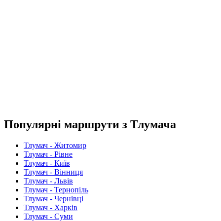
Популярні маршрути з Тлумача
Тлумач - Житомир
Тлумач - Рівне
Тлумач - Київ
Тлумач - Вінниця
Тлумач - Львів
Тлумач - Тернопіль
Тлумач - Чернівці
Тлумач - Харків
Тлумач - Суми