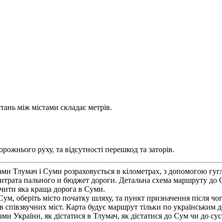
тань між містами складає метрів.
рожнього руху, та відсутності перешкод та заторів.
ами Тлумач і Суми розраховується в кілометрах, з допомогою гу
итрата пального и бюджет дороги. Детальна схема маршруту до
ачити яка краща дорога в Суми.
Сум, оберіть місто початку шляху, та пункт призначення після ч
ів співзвучних міст. Карта будує маршрут тільки по українським 
ами України, як дістатися в Тлумач, як дістатися до Сум чи до су