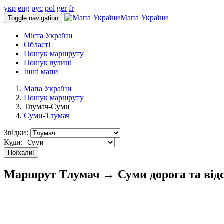
укр
eng
рус
pol
ger
fr
Мапа України
Toggle navigation
Міста України
Області
Пошук маршруту
Пошук вулиці
Інші мапи
Мапа України
Пошук маршруту
Тлумач-Суми
Суми-Тлумач
Звідки:
Куди:
Поїхали!
Маршрут Тлумач → Суми дорога та від