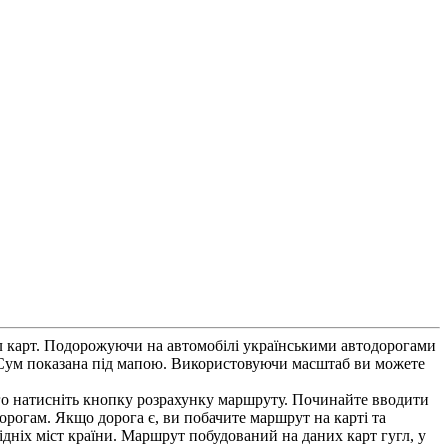
гл карт. Подорожуючи на автомобілі українськими автодорогами
 Сум показана під мапою. Використовуючи масштаб ви можете
ого натисніть кнопку розрахунку маршруту. Починайте вводити
дорогам. Якщо дорога є, ви побачите маршрут на карті та
сідніх міст країни. Маршрут побудований на даних карт гугл, у