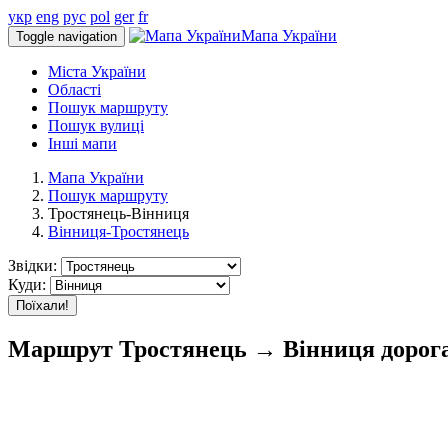
укр
eng
рус
pol
ger
fr
Мапа України
Toggle navigation
Міста України
Області
Пошук маршруту
Пошук вулиці
Інші мапи
Мапа України
Пошук маршруту
Тростянець-Вінниця
Вінниця-Тростянець
Звідки:
Куди:
Поїхали!
Маршрут Тростянець → Вінниця дорога