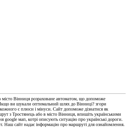
 в місто Вінниця розраховане автоматом, що допоможе
. Якщо ви шукали оптимальний шлях до Вінниці? згори
 кожного є плюси і мінуси. Сайт допоможе дізнатися як
ршрут з Тростянець або в місто Вінниця, впишіть українськими
я google мап, котрі описують ситуацію про українські дороги.
рт. Наш сайт надає інформацію про маршруті для ознайомлення.