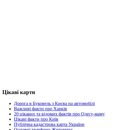
Цікаві карти
Дорога в Буковель з Києва на автомобілі
Важливі факти про Харків
20 цікавих та відомих фактів про Одесу-маму
Цікаві факти про Київ
Публічна кадастрова карта України
Основні телефони Житомира