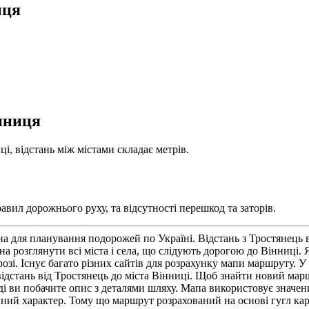
иця
нниця
і, відстань між містами складає метрів.
авил дорожнього руху, та відсутності перешкод та заторів.
на для планування подорожей по Україні. Відстань з Тростянець
а розглянути всі міста і села, що слідують дорогою до Вінниці
зі. Існує багато різних сайтів для розрахунку мапи маршруту. У
и відстань від Тростянець до міста Вінниці. Щоб знайти новий ма
ді ви побачите опис з деталями шляху. Мапа використовує значенн
йний характер. Тому що маршрут розрахований на основі гугл ка