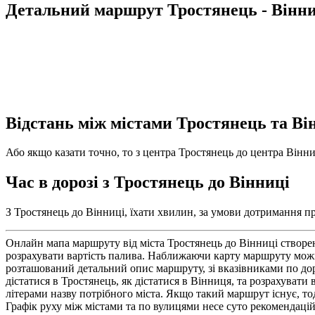
Детальний маршрут Тростянець - Вінн
Відстань між містами Тростянець та Ві
Або якщо казати точно, то з центра Тростянець до центра Вінниц
Час в дорозі з Тростянець до Вінниці
З Тростянець до Вінниці, їхати хвилин, за умови дотримання пр
Онлайн мапа маршруту від міста Тростянець до Вінниці створе
розрахувати вартість палива. Наближаючи карту маршруту можн
розташований детальний опис маршруту, зі вказівниками по доро
дістатися в Тростянець, як дістатися в Вінниця, та розрахуват
літерами назву потрібного міста. Якщо такий маршрут існує, то
Графік руху між містами та по вулицями несе суто рекомендаці