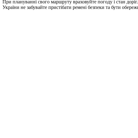
При плануванні свого маршруту враховуйте погоду і стан доріг.
України не забувайте пристібати ремені безпеки та бути обере