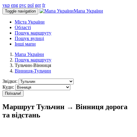
укр
eng
рус
pol
ger
fr
Мапа України
Toggle navigation
Міста України
Області
Пошук маршруту
Пошук вулиці
Інші мапи
Мапа України
Пошук маршруту
Тульчин-Вінниця
Вінниця-Тульчин
Звідки:
Куди:
Поїхали!
Маршрут Тульчин → Вінниця дорога
та відстань