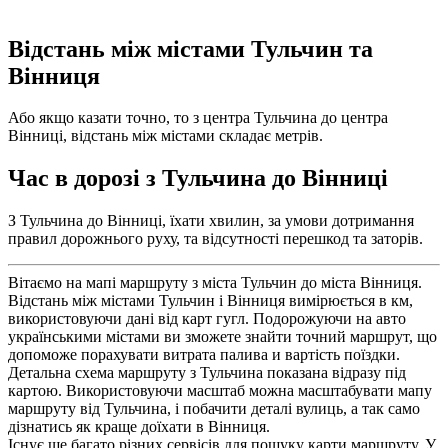
Відстань між містами Тульчин та
Вінниця
Або якщо казати точно, то з центра Тульчина до центра
Вінниці, відстань між містами складає метрів.
Час в дорозі з Тульчина до Вінниці
З Тульчина до Вінниці, їхати хвилин, за умови дотримання
правил дорожнього руху, та відсутності перешкод та заторів.
Вітаємо на мапі маршруту з міста Тульчин до міста Вінниця.
Відстань між містами Тульчин і Вінниця вимірюється в км,
використовуючи дані від карт гугл. Подорожуючи на авто
українськими містами ви зможете знайти точний маршрут, що
допоможе порахувати витрата палива и вартість поїздки.
Детальна схема маршруту з Тульчина показана відразу під
картою. Використовуючи масштаб можна масштабувати мапу
маршруту від Тульчина, і побачити деталі вулиць, а так само
дізнатись як краще доїхати в Вінниця.
Існує ще багато різних сервісів для пошуку карти маршруту. У