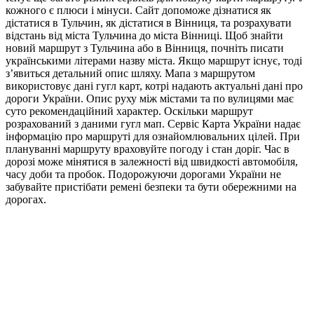
кожного є плюси і мінуси. Сайт допоможе дізнатися як
дістатися в Тульчин, як дістатися в Вінниця, та розрахувати
відстань від міста Тульчина до міста Вінниці. Щоб знайти
новий маршрут з Тульчина або в Вінниця, почніть писати
українськими літерами назву міста. Якщо маршрут існує, тоді
з’явиться детальний опис шляху. Мапа з маршрутом
використовує дані гугл карт, котрі надають актуальні дані про
дороги України. Опис руху між містами та по вулицями має
суто рекомендаційний характер. Оскільки маршрут
розрахований з даними гугл мап. Сервіс Карта України надає
інформацію про маршруті для ознайомлювальних цілей. При
плануванні маршруту враховуйте погоду і стан доріг. Час в
дорозі може мінятися в залежності від швидкості автомобіля,
часу доби та пробок. Подорожуючи дорогами України не
забувайте пристібати ремені безпеки та бути обережними на
дорогах.