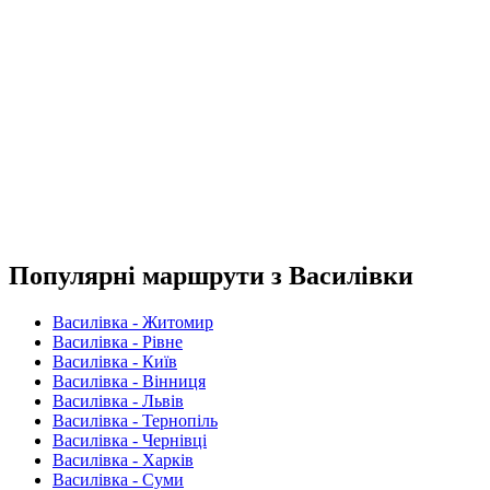
Популярні маршрути з Василівки
Василівка - Житомир
Василівка - Рівне
Василівка - Київ
Василівка - Вінниця
Василівка - Львів
Василівка - Тернопіль
Василівка - Чернівці
Василівка - Харків
Василівка - Суми