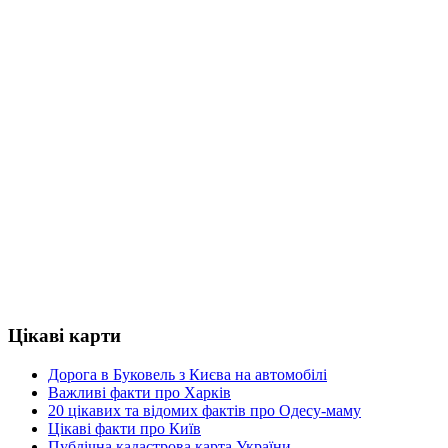
Цікаві карти
Дорога в Буковель з Києва на автомобілі
Важливі факти про Харків
20 цікавих та відомих фактів про Одесу-маму
Цікаві факти про Київ
Публічна кадастрова карта України