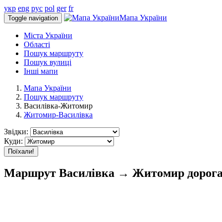
укр
eng
рус
pol
ger
fr
Мапа України
Toggle navigation
Міста України
Області
Пошук маршруту
Пошук вулиці
Інші мапи
Мапа України
Пошук маршруту
Василівка-Житомир
Житомир-Василівка
Звідки:
Куди:
Поїхали!
Маршрут Василівка → Житомир дорога 