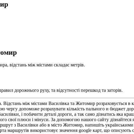
мир
томир
ра, відстань між містами складає метрів.
авил дорожнього руху, та відсутності перешкод та заторів.
 Відстань між містами Василівка та Житомир розраховується в к
ою чергу допоможе розрахувати кількість пального и бюджет дор
лівки, і побачити деталі дороги, а так само дізнатись яка кра
го свої плюси і мінуси. За допомогою нашого сайту дізнайтеся як
ршрут з Василівки або в місто Житомир, напишіть українськими
рта маршрутів використовує значення google карт, що описують с