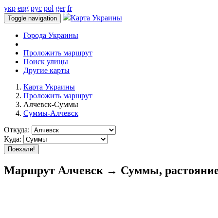
укр
eng
рус
pol
ger
fr
Карта Украины
Toggle navigation
Города Украины
Проложить маршрут
Поиск улицы
Другие карты
Карта Украины
Проложить маршрут
Алчевск-Суммы
Суммы-Алчевск
Откуда:
Куда:
Поехали!
Маршрут Алчевск → Суммы, растояние