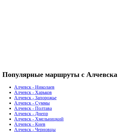
Популярные маршруты с Алчевска
Алчевск - Николаев
Алчевск - Харьков
Алчевск - Запорожье
Алчевск - Суммы
Алчевск - Полтава
Алчевск - Днепр
Алчевск - Хмельницкий
Алчевск - Киев
Алчевск - Черновцы