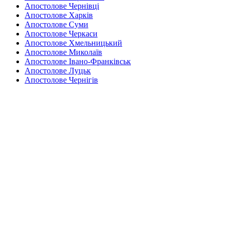
Апостолове
Чернівці
Апостолове
Харків
Апостолове
Суми
Апостолове
Черкаси
Апостолове
Хмельницький
Апостолове
Миколаїв
Апостолове
Івано-Франківськ
Апостолове
Луцьк
Апостолове
Чернігів