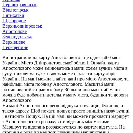
Першотравенськ
Вільногірськ
Пятихатки
Підгородне
Верхньодніпровськ
Апостолове
Зеленодольськ
Верхівцеве
Перещепине
Ви потрапили на карту Апостолового - це одне з 460 міст
України. Місто Дніпропетровської області. Онлайн карта
Апостолового може змінюватись з мапи схема вулиць міста в
супутникову мапу, яка також може накласти карту доріг
України. На мапі можна знайти дані про місто Апостолове, та
найбільші міста поблизу Апостолового. Масштаб мапи
розташований с правого боку. Збільшивши масштаб мапи
можна буде побачити детальну мапу міста, будинки та дороги
Апостолового.
На мапі Апостолового легко відшукати вулицю, будинок, а
також адресу. Щоб почати пошук просто впишіть назву вулиці
і натисніть Пошук. На цій мапі ви можете прокласти маршрут
з Апостолового та розрахувати відстань між містами.
Маршрут та відстань розраховується по картам від гугла. На
сторінці є розділ з найпопулярнішими маршрутами з