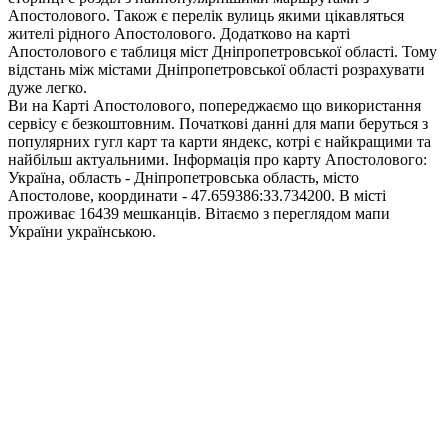
Апостолового. Також є перелік вулиць якими цікавляться
жителі рідного Апостолового. Додатково на карті
Апостолового є таблиця міст Дніпропетровської області. Тому
відстань між містами Дніпропетровської області розрахувати
дуже легко.
Ви на Карті Апостолового, попереджаємо що використання
сервісу є безкоштовним. Початкові данні для мапи беруться з
популярних гугл карт та карти яндекс, котрі є найкращими та
найбільш актуальними. Інформація про карту Апостолового:
Україна, область - Дніпропетровська область, місто
Апостолове, координати - 47.659386:33.734200. В місті
проживає 16439 мешканців. Вітаємо з переглядом мапи
України українською.