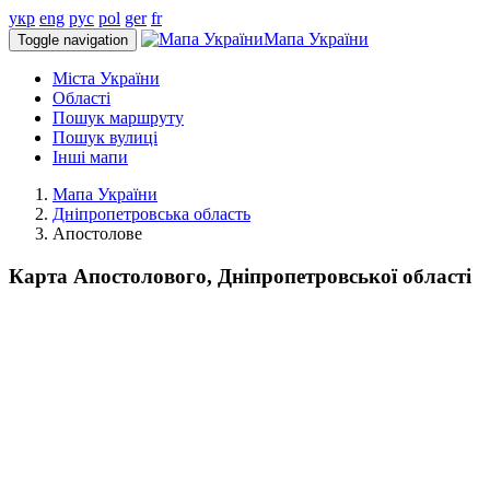
укр
eng
рус
pol
ger
fr
Мапа України
Toggle navigation
Міста України
Області
Пошук маршруту
Пошук вулиці
Інші мапи
Мапа України
Дніпропетровська область
Апостолове
Карта Апостолового, Дніпропетровської області