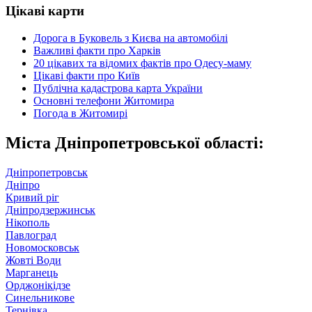
Цікаві карти
Дорога в Буковель з Києва на автомобілі
Важливі факти про Харків
20 цікавих та відомих фактів про Одесу-маму
Цікаві факти про Київ
Публічна кадастрова карта України
Основні телефони Житомира
Погода в Житомирі
Міста Дніпропетровської області:
Дніпропетровськ
Дніпро
Кривий ріг
Дніпродзержинськ
Нікополь
Павлоград
Новомосковськ
Жовті Води
Марганець
Орджонікідзе
Синельникове
Тернівка