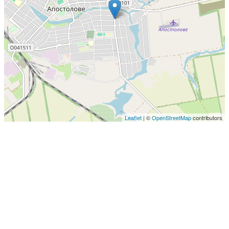
Leaflet
| ©
OpenStreetMap
contributors