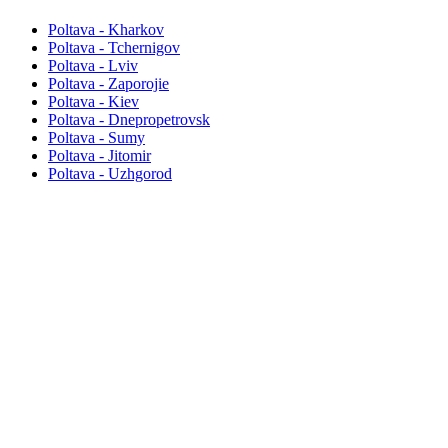
Poltava - Kharkov
Poltava - Tchernigov
Poltava - Lviv
Poltava - Zaporojie
Poltava - Kiev
Poltava - Dnepropetrovsk
Poltava - Sumy
Poltava - Jitomir
Poltava - Uzhgorod