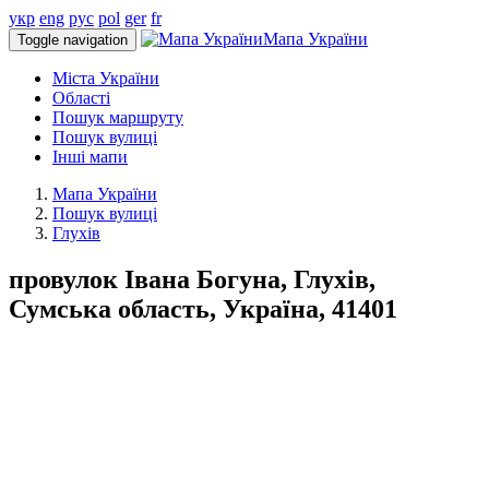
укр
eng
рус
pol
ger
fr
Мапа України
Toggle navigation
Міста України
Області
Пошук маршруту
Пошук вулиці
Інші мапи
Мапа України
Пошук вулиці
Глухів
провулок Івана Богуна, Глухів,
Сумська область, Україна, 41401