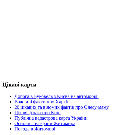
Цікаві карти
Дорога в Буковель з Києва на автомобілі
Важливі факти про Харків
20 цікавих та відомих фактів про Одесу-маму
Цікаві факти про Київ
Публічна кадастрова карта України
Основні телефони Житомира
Погода в Житомирі