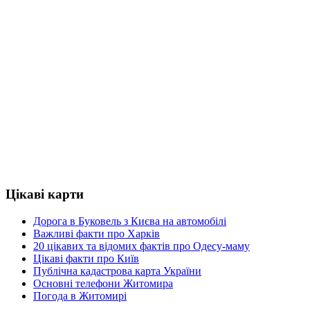
Цікаві карти
Дорога в Буковель з Києва на автомобілі
Важливі факти про Харків
20 цікавих та відомих фактів про Одесу-маму
Цікаві факти про Київ
Публічна кадастрова карта України
Основні телефони Житомира
Погода в Житомирі