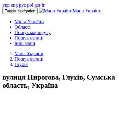
укр
eng
рус
pol
ger
fr
Мапа України
Toggle navigation
Міста України
Області
Пошук маршруту
Пошук вулиці
Інші мапи
Мапа України
Пошук вулиці
Глухів
вулиця Пирогова, Глухів, Сумська
область, Україна