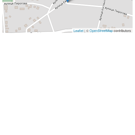
Leaflet
| ©
OpenStreetMap
contributors