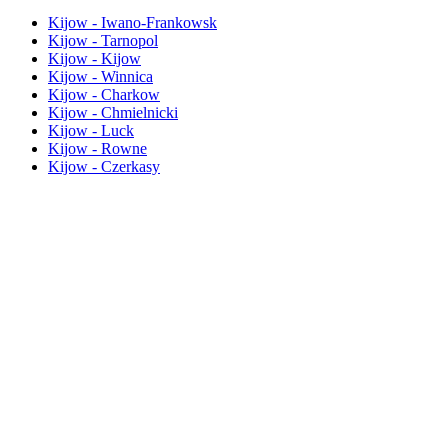
Kijow - Iwano-Frankowsk
Kijow - Tarnopol
Kijow - Kijow
Kijow - Winnica
Kijow - Charkow
Kijow - Chmielnicki
Kijow - Luck
Kijow - Rowne
Kijow - Czerkasy