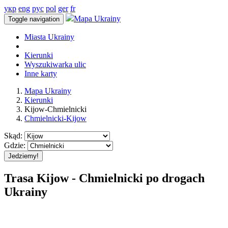
укр
eng
рус
pol
ger
fr
Mapa Ukrainy
Toggle navigation
Miasta Ukrainy
Kierunki
Wyszukiwarka ulic
Inne karty
Mapa Ukrainy
Kierunki
Kijow-Chmielnicki
Chmielnicki-Kijow
Skąd:
Gdzie:
Jedziemy!
Trasa Kijow - Chmielnicki po drogach
Ukrainy