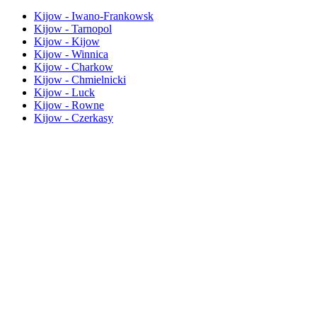
Kijow - Iwano-Frankowsk
Kijow - Tarnopol
Kijow - Kijow
Kijow - Winnica
Kijow - Charkow
Kijow - Chmielnicki
Kijow - Luck
Kijow - Rowne
Kijow - Czerkasy