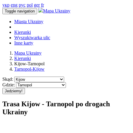
укр
eng
рус
pol
ger
fr
Mapa Ukrainy
Toggle navigation
Miasta Ukrainy
Kierunki
Wyszukiwarka ulic
Inne karty
Mapa Ukrainy
Kierunki
Kijow-Tarnopol
Tarnopol-Kijow
Skąd:
Gdzie:
Jedziemy!
Trasa Kijow - Tarnopol po drogach
Ukrainy