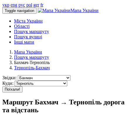
укр
eng
рус
pol
ger
fr
Мапа України
Toggle navigation
Міста України
Області
Пошук маршруту
Пошук вулиці
Інші мапи
Мапа України
Пошук маршруту
Бахмач-Тернопіль
Тернопіль-Бахмач
Звідки:
Куди:
Поїхали!
Маршрут Бахмач → Тернопіль дорога
та відстань