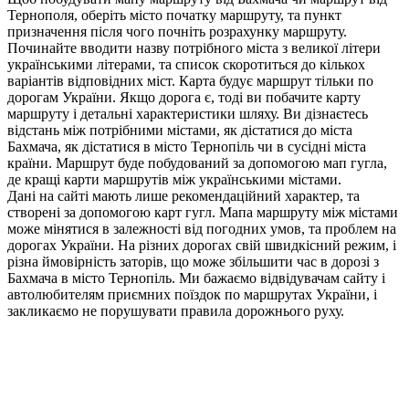
Тернополя, оберіть місто початку маршруту, та пункт
призначення після чого почніть розрахунку маршруту.
Починайте вводити назву потрібного міста з великої літери
українськими літерами, та список скоротиться до кількох
варіантів відповідних міст. Карта будує маршрут тільки по
дорогам України. Якщо дорога є, тоді ви побачите карту
маршруту і детальні характеристики шляху. Ви дізнаєтесь
відстань між потрібними містами, як дістатися до міста
Бахмача, як дістатися в місто Тернопіль чи в сусідні міста
країни. Маршрут буде побудований за допомогою мап гугла,
де кращі карти маршрутів між українськими містами.
Дані на сайті мають лише рекомендаційний характер, та
створені за допомогою карт гугл. Мапа маршруту між містами
може мінятися в залежності від погодних умов, та проблем на
дорогах України. На різних дорогах свій швидкісний режим, і
різна ймовірність заторів, що може збільшити час в дорозі з
Бахмача в місто Тернопіль. Ми бажаємо відвідувачам сайту і
автолюбителям приємних поїздок по маршрутах України, і
закликаємо не порушувати правила дорожнього руху.