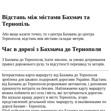
Відстань між містами Бахмач та
Тернопіль
Або якщо казати точно, то з центра Бахмача до центра
Тернополя, відстань між містами складає метрів.
Час в дорозі з Бахмача до Тернополя
З Бахмача до Тернополя, їхати хвилин, за умови дотримання
правил дорожнього руху, та відсутності перешкод та заторів.
Інтерактивна карта маршруту від Бахмача до Тернополя
зроблена для цікавих подорожей дорогами України. Відстань
від Бахмача до Тернополя розраховане автоматом, і допоможе
прикинути витрати на бензин. Наближаючи карту маршруту
можна побачити всі села і міста, які зустрічаються дорогою.
Ви шукали кращу дорогу в місто Тернопіль, згори
представлений детальний опис маршруту, зі вказівниками по
дорозі Бахмач - Тернопіль.
Щоб побудувати мапу маршруту від Бахмача чи маршрут від