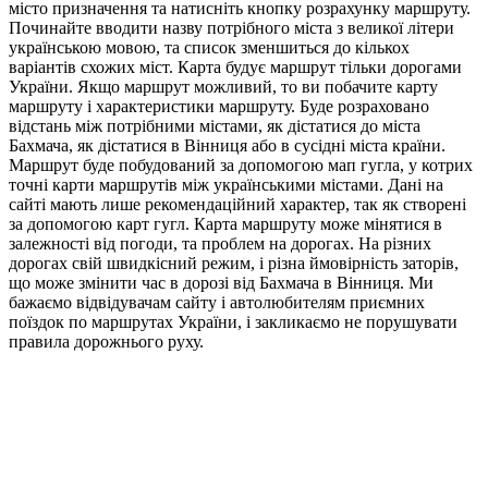
місто призначення та натисніть кнопку розрахунку маршруту.
Починайте вводити назву потрібного міста з великої літери
українською мовою, та список зменшиться до кількох
варіантів схожих міст. Карта будує маршрут тільки дорогами
України. Якщо маршрут можливий, то ви побачите карту
маршруту і характеристики маршруту. Буде розраховано
відстань між потрібними містами, як дістатися до міста
Бахмача, як дістатися в Вінниця або в сусідні міста країни.
Маршрут буде побудований за допомогою мап гугла, у котрих
точні карти маршрутів між українськими містами. Дані на
сайті мають лише рекомендаційний характер, так як створені
за допомогою карт гугл. Карта маршруту може мінятися в
залежності від погоди, та проблем на дорогах. На різних
дорогах свій швидкісний режим, і різна ймовірність заторів,
що може змінити час в дорозі від Бахмача в Вінниця. Ми
бажаємо відвідувачам сайту і автолюбителям приємних
поїздок по маршрутах України, і закликаємо не порушувати
правила дорожнього руху.