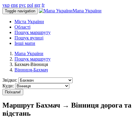
укр
eng
рус
pol
ger
fr
Мапа України
Toggle navigation
Міста України
Області
Пошук маршруту
Пошук вулиці
Інші мапи
Мапа України
Пошук маршруту
Бахмач-Вінниця
Вінниця-Бахмач
Звідки:
Куди:
Поїхали!
Маршрут Бахмач → Вінниця дорога та
відстань