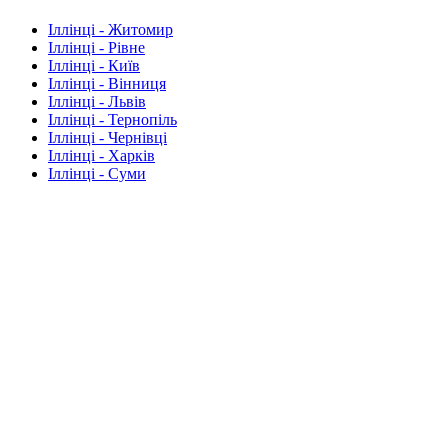
Іллінці - Житомир
Іллінці - Рівне
Іллінці - Київ
Іллінці - Вінниця
Іллінці - Львів
Іллінці - Тернопіль
Іллінці - Чернівці
Іллінці - Харків
Іллінці - Суми