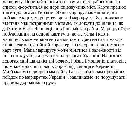
маршруту. Починайте писати назву міста українською, та
список скоротиться до пари співзвучних міст. Карта працює
тільки дорогами України. Якщо маршрут можливий, ви
побачите карту маршруту і деталі маршруту. Буде показано
відстань між потрібними містами, як доїхати до Іллінця, як
доїхати в місто Чернівці чи в інші міста країни. Маршрут буде
побудований на основі карт гугл, де актуальні карти
маршрутів між українськими містами. Дані на сайті мають
лише рекомендаційний характер, та створені за допомогою
карт гугл. Мапа маршруту може мінятися в залежності від
погодних умов, та ремонту на дорогах України. На різних
дорогах свій швидкісний режим, і різна ймовірність заторів,
що може збільшити час в дорозі від Іллінця в Чернівці.
Ми бажаємо відвідувачам сайту і автолюбителям приємних
поїздок по маршрутах України, і закликаємо не порушувати
правила дорожнього руху.