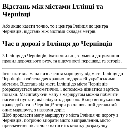
Відстань між містами Іллінці та
Чернівці
Або якщо казати точно, то з центра Іллінця до центра
Чернівців, відстань між містами складає метрів.
Час в дорозі з Іллінця до Чернівців
З Іллінця до Чернівців, їхати хвилин, за умови дотримання
правил дорожнього руху, та відсутності перешкод та заторів.
Інтерактивна мапа визначення маршруту від міста Іллінця до
Чернівців зроблена для кращих подорожей українськими
містами. Відстань від міста Іллінці до міста Чернівців
розраховується автоматично, і допоможе дізнатися вартість
поїздки. Масштабуючи мапу з маршрутом можна побачити
населені пункти, які слідують дорогою. Якщо ви шукали як
краще доїхати в Чернівці? згори розташований детальний
опис маршруту, з назвами доріг.
Щоб прокласти мапу маршруту з міста Іллінця чи дорогу з
Чернівців, потрібно вибрати місто відправлення, місто
призначення після чого натисніть кнопку розрахунку