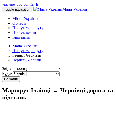
укр
eng
рус
pol
ger
fr
Мапа України
Toggle navigation
Міста України
Області
Пошук маршруту
Пошук вулиці
Інші мапи
Мапа України
Пошук маршруту
Іллінці-Чернівці
Чернівці-Іллінці
Звідки:
Куди:
Поїхали!
Маршрут Іллінці → Чернівці дорога та
відстань