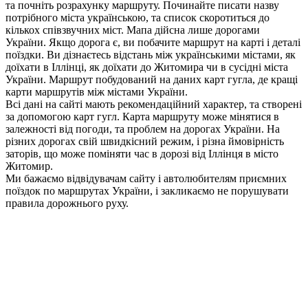
та почніть розрахунку маршруту. Починайте писати назву
потрібного міста українською, та список скоротиться до
кількох співзвучних міст. Мапа дійсна лише дорогами
України. Якщо дорога є, ви побачите маршрут на карті і деталі
поїздки. Ви дізнаєтесь відстань між українськими містами, як
доїхати в Іллінці, як доїхати до Житомира чи в сусідні міста
України. Маршрут побудований на даних карт гугла, де кращі
карти маршрутів між містами України.
Всі дані на сайті мають рекомендаційний характер, та створені
за допомогою карт гугл. Карта маршруту може мінятися в
залежності від погоди, та проблем на дорогах України. На
різних дорогах свій швидкісний режим, і різна ймовірність
заторів, що може поміняти час в дорозі від Іллінця в місто
Житомир.
Ми бажаємо відвідувачам сайту і автолюбителям приємних
поїздок по маршрутах України, і закликаємо не порушувати
правила дорожнього руху.