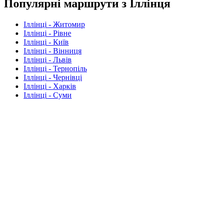
Популярні маршрути з Іллінця
Іллінці - Житомир
Іллінці - Рівне
Іллінці - Київ
Іллінці - Вінниця
Іллінці - Львів
Іллінці - Тернопіль
Іллінці - Чернівці
Іллінці - Харків
Іллінці - Суми