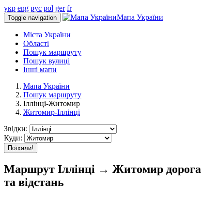
укр
eng
рус
pol
ger
fr
Мапа України
Toggle navigation
Міста України
Області
Пошук маршруту
Пошук вулиці
Інші мапи
Мапа України
Пошук маршруту
Іллінці-Житомир
Житомир-Іллінці
Звідки:
Куди:
Поїхали!
Маршрут Іллінці → Житомир дорога
та відстань