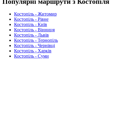
Популярні маршрути з Костопіля
Костопіль - Житомир
Костопіль - Рівне
Костопіль - Київ
Костопіль - Вінниця
Костопіль - Львів
Костопіль - Тернопіль
Костопіль - Чернівці
Костопіль - Харків
Костопіль - Суми