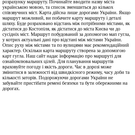
розрахунку маршруту. Починайте вводити назву міста
українською мовою, та список зменшиться до кількох
співзвучних міст. Карта дійсна лише дорогами України. Якщо
маршрут можливий, ви побачите карту маршруту і деталі
шляху. Буде розраховано відстань між потрібними містами, як
дістатися до Костопіля, як дістатися до міста Києва чи до
сусідніх міст. Маршрут побудований за допомогою мап гугла,
у котрих актуальні дані про відстані між містами України.
Опис руху між містами та по вулицями має рекомендаційний
характер. Оскільки карта маршруту створена за допомогою
карт гугла. Наш сайт надає інформацію про маршруті для
ознайомлювальних цілей. Для планування маршрутів
враховуйте погоду і якість дороги. Час в дорозі може
змінитися в залежності від швидкісного режиму, часу доби та
кількості заторів. Подорожуючи дорогами України не
забувайте пристібати ремені безпеки та бути обережними на
дорогах.