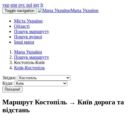
укр
eng
рус
pol
ger
fr
Мапа України
Toggle navigation
Міста України
Області
Пошук маршруту
Пошук вулиці
Інші мапи
Мапа України
Пошук маршруту
Костопіль-Київ
Київ-Костопіль
Звідки:
Куди:
Поїхали!
Маршрут Костопіль → Київ дорога та
відстань