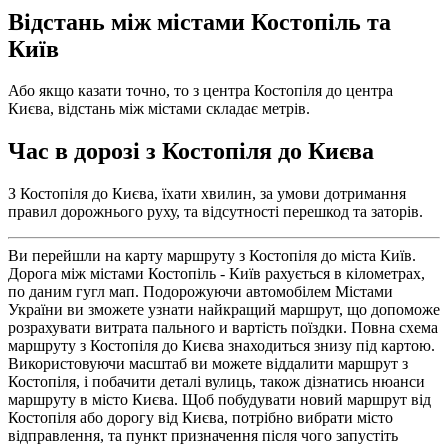
Відстань між містами Костопіль та
Київ
Або якщо казати точно, то з центра Костопіля до центра
Києва, відстань між містами складає метрів.
Час в дорозі з Костопіля до Києва
З Костопіля до Києва, їхати хвилин, за умови дотримання
правил дорожнього руху, та відсутності перешкод та заторів.
Ви перейшли на карту маршруту з Костопіля до міста Київ.
Дорога між містами Костопіль - Київ рахується в кілометрах,
по даним гугл мап. Подорожуючи автомобілем Містами
України ви зможете узнати найкращий маршрут, що допоможе
розрахувати витрата пального и вартість поїздки. Повна схема
маршруту з Костопіля до Києва знаходиться знизу під картою.
Використовуючи масштаб ви можете віддалити маршрут з
Костопіля, і побачити деталі вулиць, також дізнатись нюанси
маршруту в місто Києва. Щоб побудувати новий маршрут від
Костопіля або дорогу від Києва, потрібно вибрати місто
відправлення, та пункт призначення після чого запустіть