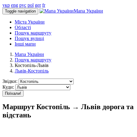
укр
eng
рус
pol
ger
fr
Мапа України
Toggle navigation
Міста України
Області
Пошук маршруту
Пошук вулиці
Інші мапи
Мапа України
Пошук маршруту
Костопіль-Львів
Львів-Костопіль
Звідки:
Куди:
Поїхали!
Маршрут Костопіль → Львів дорога та
відстань