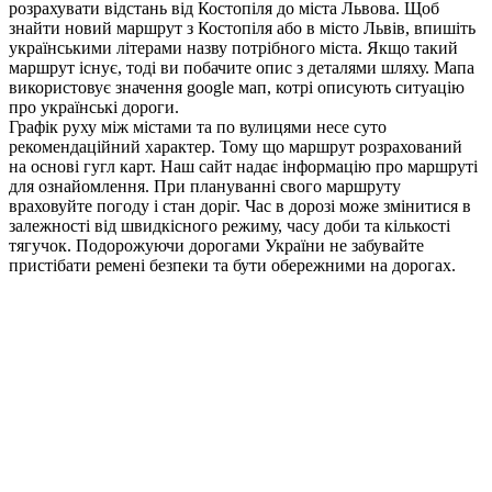
розрахувати відстань від Костопіля до міста Львова. Щоб
знайти новий маршрут з Костопіля або в місто Львів, впишіть
українськими літерами назву потрібного міста. Якщо такий
маршрут існує, тоді ви побачите опис з деталями шляху. Мапа
використовує значення google мап, котрі описують ситуацію
про українські дороги.
Графік руху між містами та по вулицями несе суто
рекомендаційний характер. Тому що маршрут розрахований
на основі гугл карт. Наш сайт надає інформацію про маршруті
для ознайомлення. При плануванні свого маршруту
враховуйте погоду і стан доріг. Час в дорозі може змінитися в
залежності від швидкісного режиму, часу доби та кількості
тягучок. Подорожуючи дорогами України не забувайте
пристібати ремені безпеки та бути обережними на дорогах.