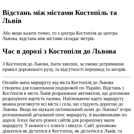
Відстань між містами Костопіль та
Львів
Або якщо казати точно, то з центра Костопіля до центра
Львова, відстань між містами складає метрів.
Час в дорозі з Костопіля до Львова
З Костопіля до Львова, їхати хвилин, за умови дотримання
правил дорожнього руху, та відсутності перешкод та заторів.
Онлайн мапа маршруту від міста Костопіля до Львова
створена для планування подорожей по Україні. Відстань з
Костопіля в місто Львів розраховане автоматом, що допоможе
розрахувати вартість палива. Наближаючи карту маршруту
можна розглянути всі міста і села, що слідують дорогою до
Львова. Якщо ви шукали оптимальний шлях до Львова? згори
розташований детальний опис маршруту, зі вказівниками по
дорозі. Існує багато різних сайтів для розрахунку мапи
маршруту. У кожного є плюси і мінуси. Сайт допоможе
дізнатися як дістатися в Костопіль, як дістатися в Львів, та