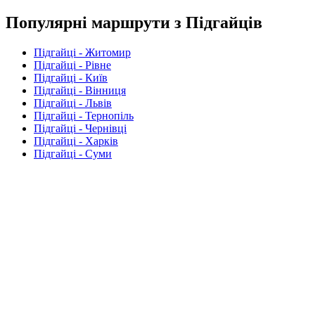
Популярні маршрути з Підгайців
Підгайці - Житомир
Підгайці - Рівне
Підгайці - Київ
Підгайці - Вінниця
Підгайці - Львів
Підгайці - Тернопіль
Підгайці - Чернівці
Підгайці - Харків
Підгайці - Суми