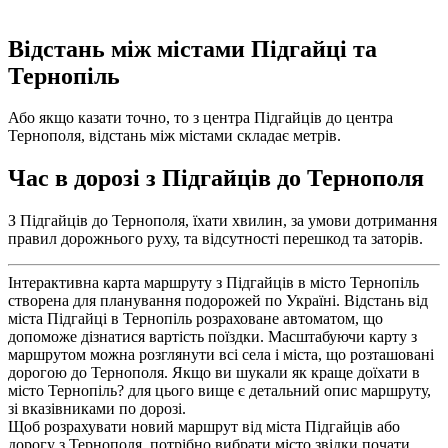
Відстань між містами Підгайці та
Тернопіль
Або якщо казати точно, то з центра Підгайців до центра
Тернополя, відстань між містами складає метрів.
Час в дорозі з Підгайців до Тернополя
З Підгайців до Тернополя, їхати хвилин, за умови дотримання
правил дорожнього руху, та відсутності перешкод та заторів.
Інтерактивна карта маршруту з Підгайців в місто Тернопіль
створена для планування подорожей по Україні. Відстань від
міста Підгайці в Тернопіль розраховане автоматом, що
допоможе дізнатися вартість поїздки. Масштабуючи карту з
маршрутом можна розглянути всі села і міста, що розташовані
дорогою до Тернополя. Якщо ви шукали як краще доїхати в
місто Тернопіль? для цього вище є детальний опис маршруту,
зі вказівниками по дорозі.
Щоб розрахувати новий маршрут від міста Підгайців або
дорогу з Тернополя, потрібно вибрати місто звідки почати