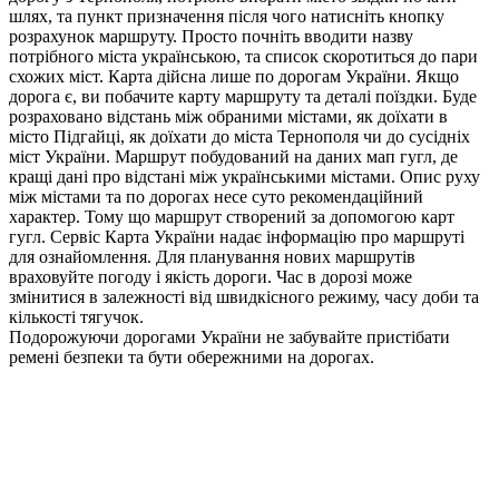
шлях, та пункт призначення після чого натисніть кнопку
розрахунок маршруту. Просто почніть вводити назву
потрібного міста українською, та список скоротиться до пари
схожих міст. Карта дійсна лише по дорогам України. Якщо
дорога є, ви побачите карту маршруту та деталі поїздки. Буде
розраховано відстань між обраними містами, як доїхати в
місто Підгайці, як доїхати до міста Тернополя чи до сусідніх
міст України. Маршрут побудований на даних мап гугл, де
кращі дані про відстані між українськими містами. Опис руху
між містами та по дорогах несе суто рекомендаційний
характер. Тому що маршрут створений за допомогою карт
гугл. Сервіс Карта України надає інформацію про маршруті
для ознайомлення. Для планування нових маршрутів
враховуйте погоду і якість дороги. Час в дорозі може
змінитися в залежності від швидкісного режиму, часу доби та
кількості тягучок.
Подорожуючи дорогами України не забувайте пристібати
ремені безпеки та бути обережними на дорогах.