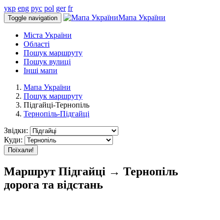
укр
eng
рус
pol
ger
fr
Мапа України
Toggle navigation
Міста України
Області
Пошук маршруту
Пошук вулиці
Інші мапи
Мапа України
Пошук маршруту
Підгайці-Тернопіль
Тернопіль-Підгайці
Звідки:
Куди:
Поїхали!
Маршрут Підгайці → Тернопіль
дорога та відстань