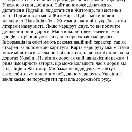
У кожного свої достатки. Сайт допоможе дізнатися як
дістатися в Підгайці, як дістатися в Житомир, та відстань з
міста Підгайців до міста Житомира. Щоб знайти інший
маршрут з Підгайців або в Житомир, напишіть українськими
літерами назву міста. Якщо маршрут існує, то ви побачите
детальний опис дороги. Мапа використовує значення мап
google, котрі описують ситуацію про українські дороги.
Інформація на сайті мають рекомендаційний характер, так як
створені за допомогою карт гугл. Карта маршруту між містами
може мінятися в залежності від погоди, та дорожніх пригод на
дорогах України. На різних дорогах свій швидкісний режим, і
різна ймовірність заторів, що може збільшити час в дорозі від
Підгайців в Житомир. Ми бажаємо відвідувачам сайту і
автолюбителям приємних поїздок по маршрутах України, і
закликаємо не порушувати правила дорожнього руху.