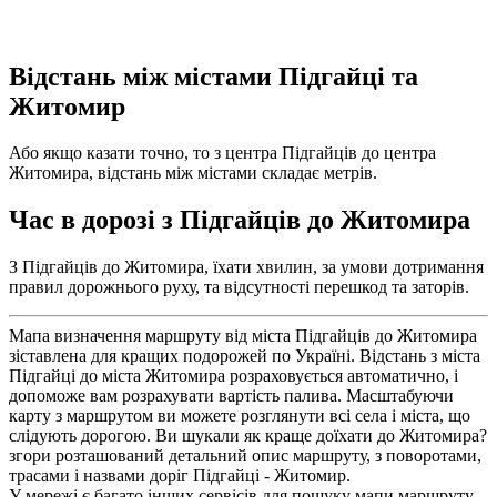
Відстань між містами Підгайці та
Житомир
Або якщо казати точно, то з центра Підгайців до центра
Житомира, відстань між містами складає метрів.
Час в дорозі з Підгайців до Житомира
З Підгайців до Житомира, їхати хвилин, за умови дотримання
правил дорожнього руху, та відсутності перешкод та заторів.
Мапа визначення маршруту від міста Підгайців до Житомира
зіставлена для кращих подорожей по Україні. Відстань з міста
Підгайці до міста Житомира розраховується автоматично, і
допоможе вам розрахувати вартість палива. Масштабуючи
карту з маршрутом ви можете розглянути всі села і міста, що
слідують дорогою. Ви шукали як краще доїхати до Житомира?
згори розташований детальний опис маршруту, з поворотами,
трасами і назвами доріг Підгайці - Житомир.
У мережі є багато інших сервісів для пошуку мапи маршруту.