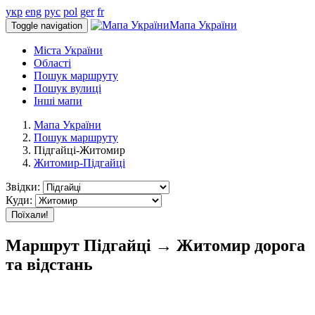
укр
eng
рус
pol
ger
fr
Мапа України
Toggle navigation
Міста України
Області
Пошук маршруту
Пошук вулиці
Інші мапи
Мапа України
Пошук маршруту
Підгайці-Житомир
Житомир-Підгайці
Звідки:
Куди:
Поїхали!
Маршрут Підгайці → Житомир дорога
та відстань