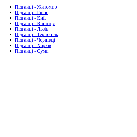
Підгайці - Житомир
Підгайці - Рівне
Підгайці - Київ
Підгайці - Вінниця
Підгайці - Львів
Підгайці - Тернопіль
Підгайці - Чернівці
Підгайці - Харків
Підгайці - Суми