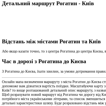
Детальний маршрут Рогатин - Київ
Відстань між містами Рогатин та Київ
Або якщо казати точно, то з центра Рогатина до центра Києва, в
Час в дорозі з Рогатина до Києва
З Рогатина до Києва, їхати хвилин, за умови дотримання правил
Онлайн мапа визначення маршруту з міста Рогатин до Києва ств
допоможе вам дізнатися вартість поїздки. Масштабуючи карту з
Київ? то вище розташований детальний опис маршруту, з назвам
Щоб розрахувати новий маршрут від Рогатина чи дорогу від Києв
потрібного міста українськими літерами, та список зменшитьс
детальні характеристики шляху. Буде розраховано відстань між 