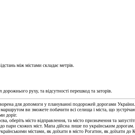
ідстань між містами складає метрів.
 дорожнього руху, та відсутності перешкод та заторів.
орена для допомоги у плануванні подорожей дорогами України. В
 маршрутом ви зможете побачити всі селища і міста, що зустріча
и доріг.
а, оберіть місто відправлення, та місто призначення та запусті
я до пари схожих міст. Мапа дійсна лише по українським дорога
українськими містами, як доїхати в місто Рогатин, як доїхати до