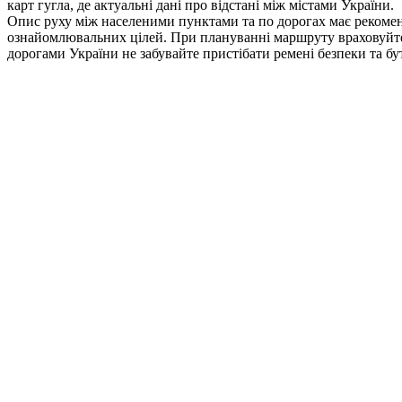
карт гугла, де актуальні дані про відстані між містами України.
Опис руху між населеними пунктами та по дорогах має рекомен
ознайомлювальних цілей. При плануванні маршруту враховуйте по
дорогами України не забувайте пристібати ремені безпеки та б