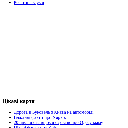
Рогатин - Суми
Цікаві карти
Дорога в Буковель з Києва на автомобілі
Важливі факти про Харків
20 цікавих та відомих фактів про Одесу-маму
Цікаві факти про Київ