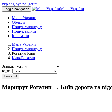
укр
eng
рус
pol
ger
fr
Мапа України
Toggle navigation
Міста України
Області
Пошук маршруту
Пошук вулиці
Інші мапи
Мапа України
Пошук маршруту
Рогатин-Київ
Київ-Рогатин
Звідки:
Куди:
Поїхали!
Маршрут Рогатин → Київ дорога та від