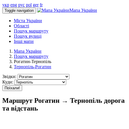
укр
eng
рус
pol
ger
fr
Мапа України
Toggle navigation
Міста України
Області
Пошук маршруту
Пошук вулиці
Інші мапи
Мапа України
Пошук маршруту
Рогатин-Тернопіль
Тернопіль-Рогатин
Звідки:
Куди:
Поїхали!
Маршрут Рогатин → Тернопіль дорога
та відстань