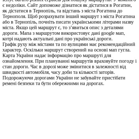
є недоліки. Сайт допоможе дізнатися як дістатися в Рогатин,
як дістатися в Тернопіль, та відстань з міста Рогатина до
Тернополя. Щоб розрахувати інший маршрут з міста Рогатина
або в Тернопіль, почніть писати українськими літерами назву
міста. Якщо цей маршрут є, то з’явиться опис з деталями
дороги. Мапа з маршрутом використовує дані google мап,
котрі надають актуальні дані про українські дороги.
Графік руху між містами та по вулицями має рекомендаційний
характер. Оскільки маршрут створений на основі мап гугла.
Карта України надає інформацію про маршруті для
ознайомлення. При плануванні маршрутів враховуйте погоду і
стан дороги. Час в дорозі може змінитися в залежності від
швидкості автомобіля, часу доби та кількості заторів.
Подорожуючи дорогами України не забувайте пристібати
ремені безпеки та бути обережними на дорогах.