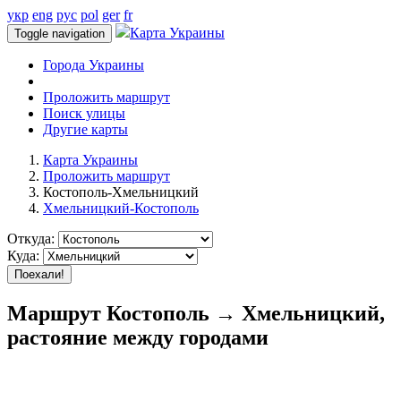
укр
eng
рус
pol
ger
fr
Карта Украины
Toggle navigation
Города Украины
Проложить маршрут
Поиск улицы
Другие карты
Карта Украины
Проложить маршрут
Костополь-Хмельницкий
Хмельницкий-Костополь
Откуда:
Куда:
Поехали!
Маршрут Костополь → Хмельницкий,
растояние между городами