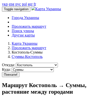
укр
eng
рус
pol
ger
fr
Карта Украины
Toggle navigation
Города Украины
Проложить маршрут
Поиск улицы
Другие карты
Карта Украины
Проложить маршрут
Костополь-Суммы
Суммы-Костополь
Откуда:
Куда:
Поехали!
Маршрут Костополь → Суммы,
растояние между городами