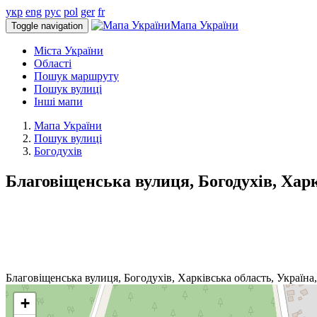
укр
eng
рус
pol
ger
fr
Мапа України
Toggle navigation
Міста України
Області
Пошук маршруту
Пошук вулиці
Інші мапи
Мапа України
Пошук вулиці
Богодухів
Благовіщенська вулиця, Богодухів, Харк
Благовіщенська вулиця, Богодухів, Харківська область, Україна
+