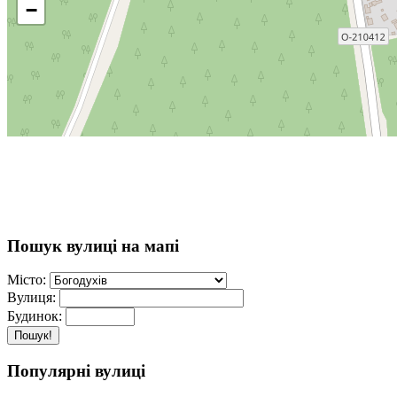
−
Пошук вулиці на мапі
Місто:
Вулиця:
Будинок:
Пошук!
Популярні вулиці