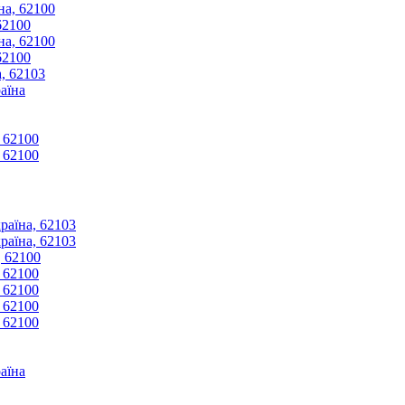
на, 62100
62100
на, 62100
62100
, 62103
аїна
, 62100
, 62100
раїна, 62103
раїна, 62103
, 62100
, 62100
, 62100
, 62100
, 62100
аїна