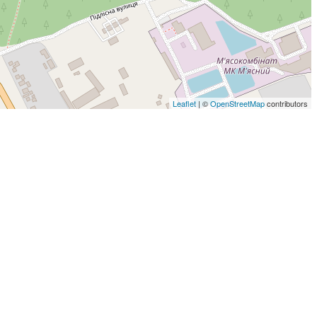
Leaflet
| ©
OpenStreetMap
contributors