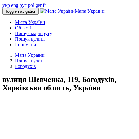
укр
eng
рус
pol
ger
fr
Мапа України
Toggle navigation
Міста України
Області
Пошук маршруту
Пошук вулиці
Інші мапи
Мапа України
Пошук вулиці
Богодухів
вулиця Шевченка, 119, Богодухів,
Харківська область, Україна