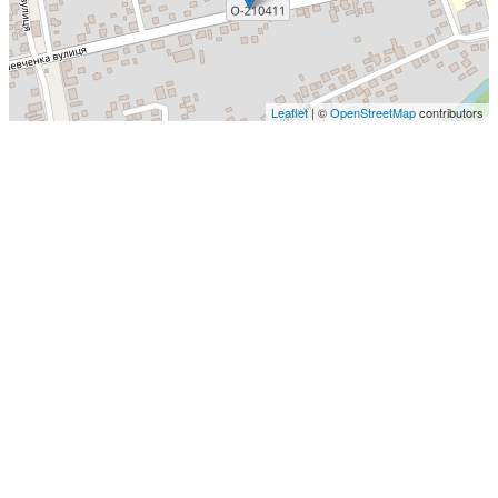
Leaflet
| ©
OpenStreetMap
contributors