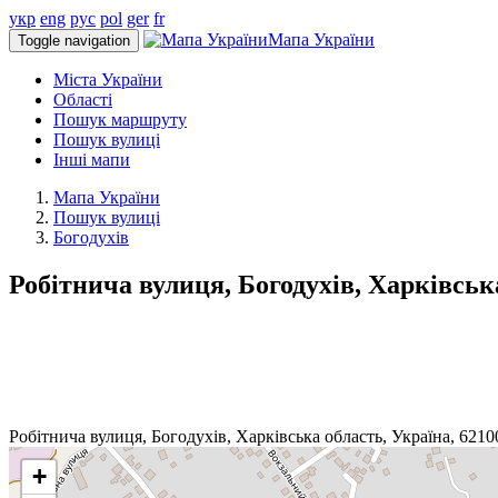
укр
eng
рус
pol
ger
fr
Мапа України
Toggle navigation
Міста України
Області
Пошук маршруту
Пошук вулиці
Інші мапи
Мапа України
Пошук вулиці
Богодухів
Робітнича вулиця, Богодухів, Харківськ
Робітнича вулиця, Богодухів, Харківська область, Україна, 6210
+