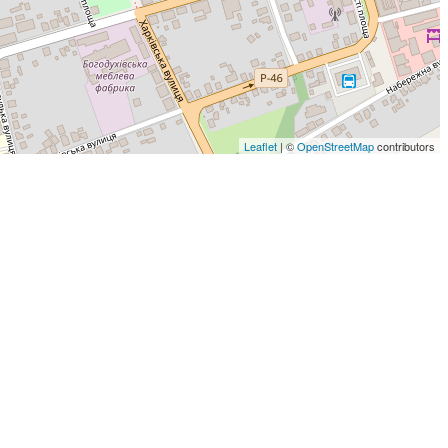
Leaflet
| ©
OpenStreetMap
contributors