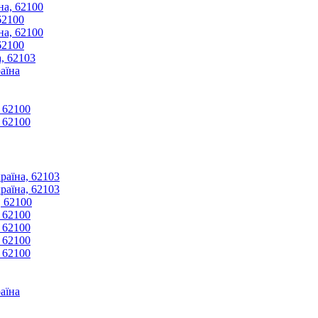
на, 62100
62100
на, 62100
62100
, 62103
аїна
, 62100
, 62100
раїна, 62103
раїна, 62103
, 62100
, 62100
, 62100
, 62100
, 62100
аїна