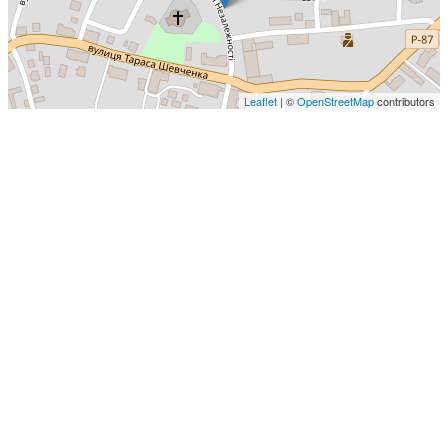
Leaflet
| ©
OpenStreetMap
contributors