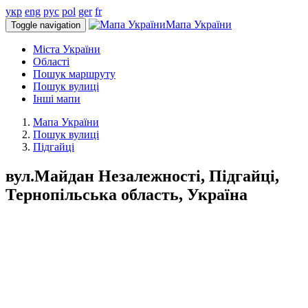
укр
eng
рус
pol
ger
fr
Мапа України
Toggle navigation
Міста України
Області
Пошук маршруту
Пошук вулиці
Інші мапи
Мапа України
Пошук вулиці
Підгайці
вул.Майдан Незалежності, Підгайці,
Тернопільська область, Україна