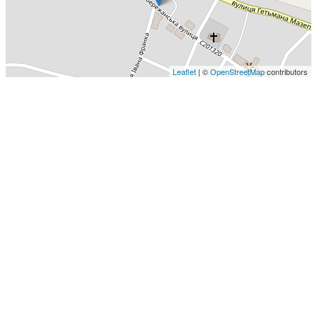
Leaflet
| ©
OpenStreetMap
contributors