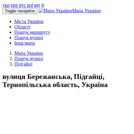
укр
eng
рус
pol
ger
fr
Мапа України
Toggle navigation
Міста України
Області
Пошук маршруту
Пошук вулиці
Інші мапи
Мапа України
Пошук вулиці
Підгайці
вулиця Бережанська, Підгайці,
Тернопільська область, Україна